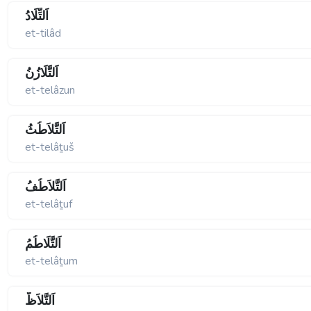
اَلتِّلَادُ
et-tilâd
اَلتَّلَازُنُ
et-telâzun
اَلتَّلاَطُثُ
et-telâṯuš
اَلتَّلاَطُفُ
et-telâṯuf
اَلتَّلَاطُمُ
et-telâṯum
اَلتَّلاَظُّ