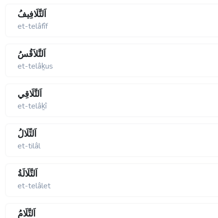
اَلتَّلَافِيفُ
et-telâfîf
اَلتَّلاَقُسُ
et-telâḵus
اَلتَّلَاقِي
et-telâḵî
اَلتِّلَالُ
et-tilâl
اَلتَّلَالَةُ
et-telâlet
اَلتَّلَامُ