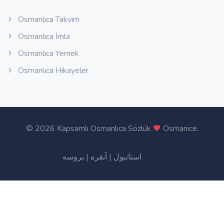
Osmanlıca Takvim
Osmanlıca İmla
Osmanlıca Yemek
Osmanlıca Hikayeler
©
2026 Kapsamlı Osmanlıca Sözlük
Osmanice
.
بروسه
|
آنقره
|
استانبول