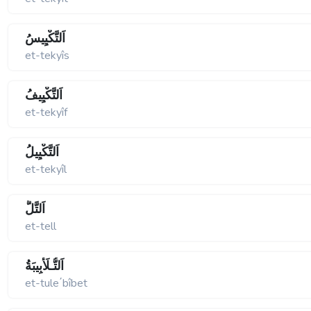
اَلتَّكْيِيسُ
et-tekyîs
اَلتَّكْيِيفُ
et-tekyîf
اَلتَّكْيِيلُ
et-tekyîl
اَلتَّلُّ
et-tell
اَلتُّـلَأْبِيبَةُ
et-tule΄bîbet