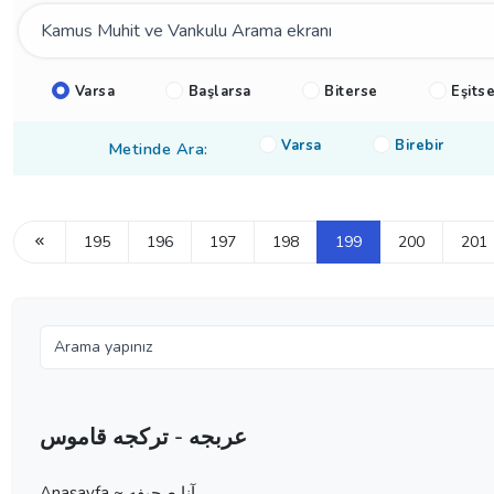
Varsa
Başlarsa
Biterse
Eşits
Varsa
Birebir
Metinde Ara:
195
196
197
198
199
200
201
عربجه - تركجه قاموس
Anasayfa ~ آنا صحيفه