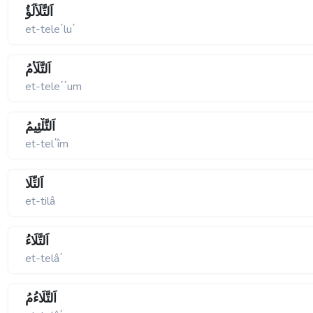
اَلتَّلَأْلُؤُ
et-tele΄lu΄
اَلتَّلَأُّمُ
et-tele΄΄um
اَلتَّلْئِيمُ
et-tel΄îm
اَلتِّلَا
et-tilâ
اَلتَّلَاءُ
et-telâ΄
اَلتَّلَاءُمُ