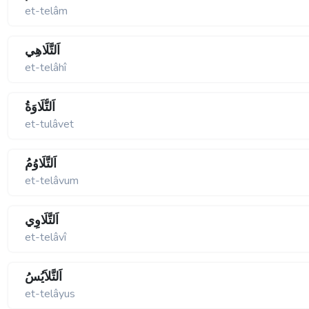
et-telâm
اَلتَّلَاهِي
et-telâhî
اَلتُّلَاوَةُ
et-tulâvet
اَلتَّلَاوُمُ
et-telâvum
اَلتَّلَاوِي
et-telâvî
اَلتَّلاَيُسُ
et-telâyus