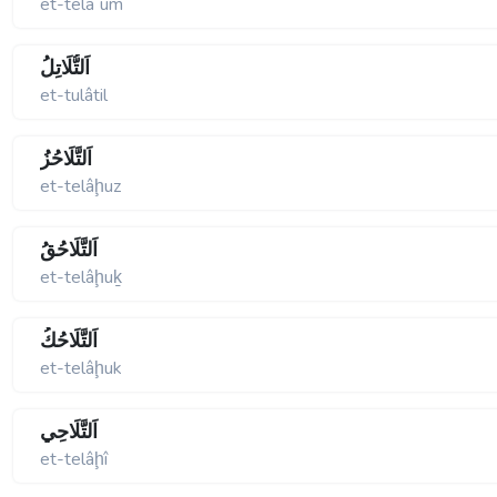
et-telâ΄um
اَلتُّلَاتِلُ
et-tulâtil
اَلتَّلَاحُزُ
et-telâḩuz
اَلتَّلَاحُقُ
et-telâḩuḵ
اَلتَّلَاحُكُ
et-telâḩuk
اَلتَّلَاحِي
et-telâḩî