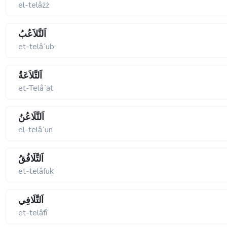
el-telâżż
اَلتَّلاَعُبُ
et-telâʹub
اَلتَّلاَعَةُ
et-Telâʹat
اَلتَّلَاعُنُ
el-telâʹun
اَلتَّلَافُقُ
et-telâfuḵ
اَلتَّلَافِي
et-telâfî