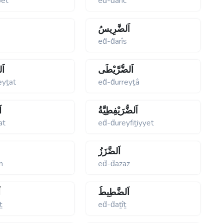
bet
eḋ-ḋarîc
اَلضَّرِيسُ
eḋ-ḋarîs
اَلضُّرَّيْطَى
اَل
eyṯat
eḋ-ḋurreyṯâ
اَلضُّرَيْفِطِيَّةُ
ا
at
eḋ-ḋureyfiṯiyyet
اَلضَّزَزُ
m
eḋ-ḋazaz
اَلضَّطِيطُ
ا
ṯ
eḋ-ḋaṯîṯ