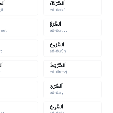
اَلضَّرْكَاءُ
اَلض
ṯâ
eḋ-ḋarkâ΄
اَلضُّرُوُّ
emet
eḋ-ḋuruvv
اَلضُّرُوحُ
et
eḋ-ḋurûḩ
اَلضِّرَّوْطُ
اَ
s
eḋ-ḋirrevṯ
اَلضَّرْيُ
eḋ-ḋary
اَلضَّرِيجُ