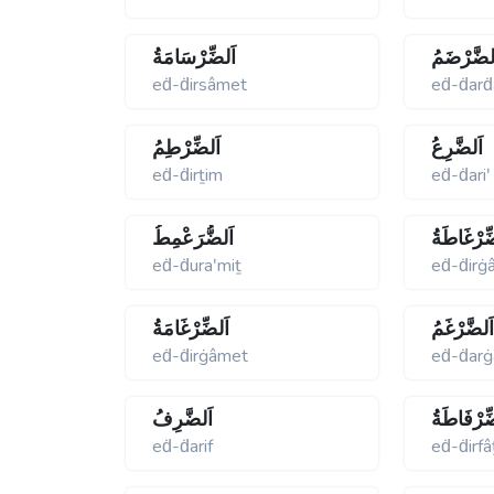
لضَّرْضَمُ
اَلضِّرْسَامَةُ
eḋ-ḋirsâmet
eḋ-ḋar
اَلضَّرِعُ
اَلضِّرْطِمُ
eḋ-ḋirṯim
eḋ-ḋariʹ
ِّرْغَاطَةُ
اَلضُّرَعْمِطُ
eḋ-ḋuraʹmiṯ
eḋ-ḋirġ
َلضَّرْغَمُ
اَلضِّرْغَامَةُ
eḋ-ḋirġâmet
eḋ-ḋar
ِّرْفَاطَةُ
اَلضَّرِفُ
eḋ-ḋarif
eḋ-ḋirfâ