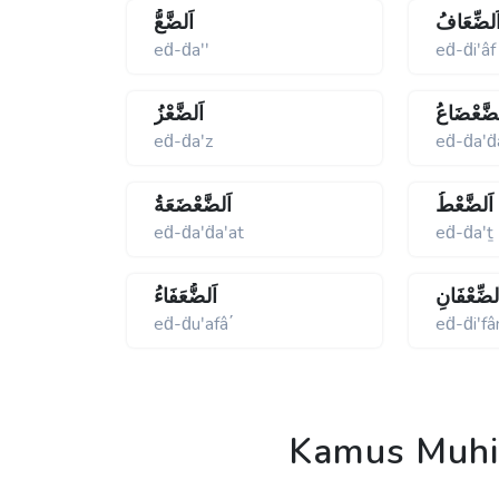
َلضِّعَافُ
اَلضَّعُّ
eḋ-ḋaʹʹ
eḋ-ḋiʹâf
ضَّعْضَاعُ
اَلضَّعْزُ
eḋ-ḋaʹz
eḋ-ḋaʹḋ
اَلضَّعْطُ
اَلضَّعْضَعَةُ
eḋ-ḋaʹḋaʹat
eḋ-ḋaʹṯ
لضِّعْفَانِ
اَلضُّعَفَاءُ
eḋ-ḋuʹafâ΄
eḋ-ḋiʹfâ
Kamus Muhit