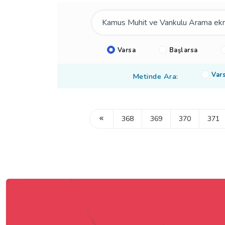
Varsa
Başlarsa
Var
Metinde Ara:
368
369
370
371