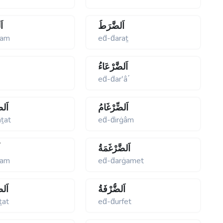
اَلضَّرَطُ
اَ
ḋam
eḋ-ḋaraṯ
اَلضَّرْعَاءُ
eḋ-ḋarʹâ΄
اَلضِّرْغَامُ
اَلض
âṯat
eḋ-ḋirġâm
اَلضَّرْغَمَةُ
ا
ġam
eḋ-ḋarġamet
اَلضُّرْفَةُ
اَلض
ṯat
eḋ-ḋurfet