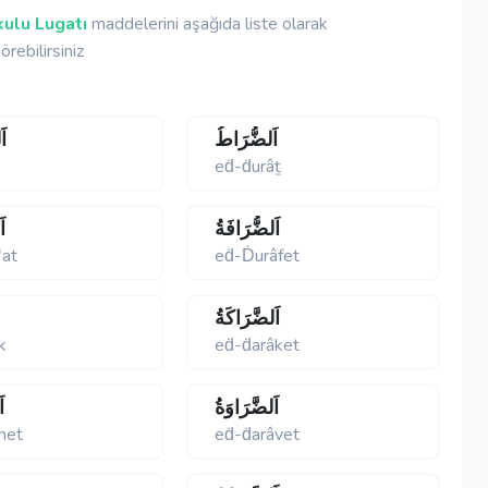
ulu Lugatı
maddelerini aşağıda liste olarak
örebilirsiniz
اَلضُّرَاطُ
اَ
s
eḋ-ḋurâṯ
اَلضُّرَافَةُ
اَ
ʹat
eḋ-Ḋurâfet
اَلضَّرَاكَةُ
k
eḋ-ḋarâket
اَلضَّرَاوَةُ
ا
met
eḋ-ḋarâvet