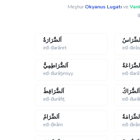
Meşhur
Okyanus Lugatı
ve
Vank
g
لضِّرَاسُ
اَلضَّرَارَةُ
eḋ-ḋarâret
eḋ-ḋirâ
لضَّرَاعَةُ
اَلضُّرَاطِمِيُّ
eḋ-ḋurâṯimiyy
eḋ-ḋarâ
اَلضُّرَاكُ
اَلضُّرَافِطُ
eḋ-ḋurâfiṯ
eḋ-ḋurâ
َلضِّرَامَةُ
اَلضِّرَامُ
eḋ-ḋirâm
eḋ-ḋirâ