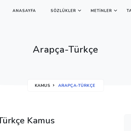
ANASAYFA
SÖZLÜKLER
METINLER
T
Arapça-Türkçe
KAMUS
ARAPÇA-TÜRKÇE
Türkçe Kamus