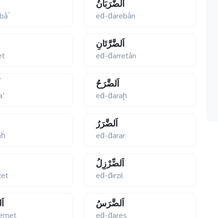
اَلضَّرَبَانُ
bâ΄
eḋ-ḋarebân
اَلضَّرَّتَانِ
et
eḋ-ḋarretân
اَلضَّرَحُ
ا
aʹ
eḋ-ḋaraḩ
اَلضَّرَرُ
aḣ
eḋ-ḋarar
اَلضِّرْزِلُ
zet
eḋ-ḋirzil
اَلضَّرَسُ
اَ
zemet
eḋ-ḋares