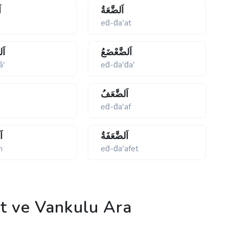
اَلضَّعَةُ
ا
eḋ-ḋaʹat
اَلضَّعْضَعُ
اَل
âʹ
eḋ-ḋaʹḋaʹ
اَلضَّعَفُ
eḋ-ḋaʹaf
اَلضَّعَفَةُ
اَ
n
eḋ-ḋaʹafet
 ve Vankulu Ara