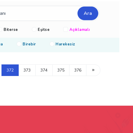
Ara
Biterse
Eşitse
Açıklamalı
sa
Birebir
Harekesiz
372
373
374
375
376