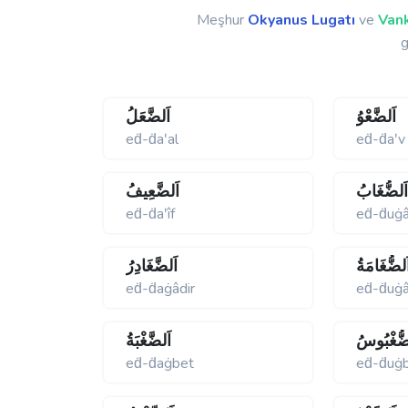
Meşhur
Okyanus Lugatı
ve
Vank
g
اَلضَّعْوُ
اَلضَّعَلُ
eḋ-ḋaʹal
eḋ-ḋaʹv
َلضُّغَابُ
اَلضَّعِيفُ
eḋ-ḋaʹîf
eḋ-ḋuġ
َلضُّغَامَةُ
اَلضَّغَادِرُ
eḋ-ḋaġâdir
eḋ-ḋuġ
ضُّغْبُوسُ
اَلضَّغْبَةُ
eḋ-ḋaġbet
eḋ-ḋuġ