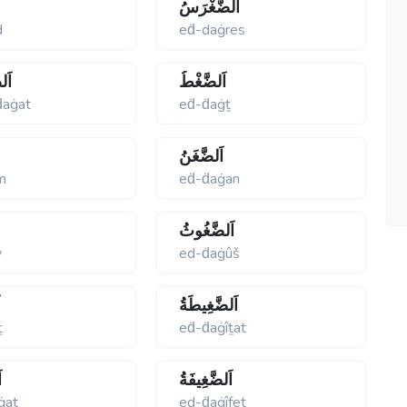
اَلضَّغْرَسُ
d
eḋ-daġres
اَلضَّغْطُ
اَل
ḋaġat
eḋ-ḋaġṯ
اَلضَّغَنُ
m
eḋ-ḋaġan
اَلضَّغُوثُ
v
ed-ḋaġûš
اَلضَّغِيطَةُ
ا
ṯ
eḋ-ḋaġîṯat
اَلضَّغِيفَةُ
ا
ġat
ed-ḋaġîfet