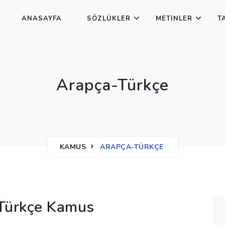
ANASAYFA
SÖZLÜKLER
METINLER
T
Arapça-Türkçe
KAMUS
ARAPÇA-TÜRKÇE
Türkçe Kamus