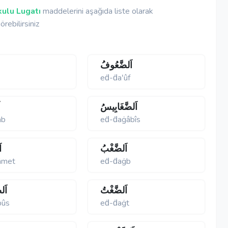
ulu Lugatı
maddelerini aşağıda liste olarak
örebilirsiniz
اَلضَّعُوفُ
eḋ-ḋaʹûf
اَلضَّغَابِيسُ
ا
âb
eḋ-ḋaġâbîs
اَلضَّغْبُ
ا
âmet
eḋ-ḋaġb
اَلضَّغْتُ
اَل
bûs
eḋ-ḋaġt