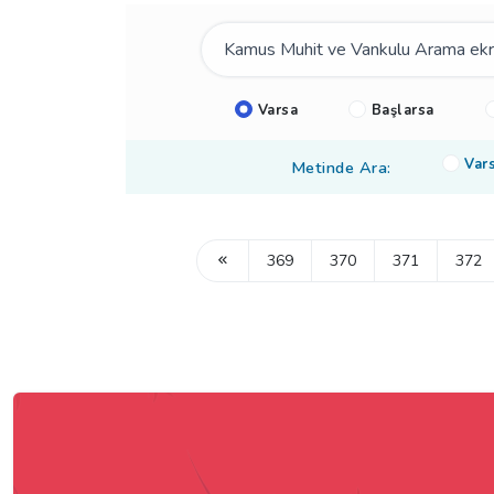
Varsa
Başlarsa
Var
Metinde Ara:
369
370
371
372