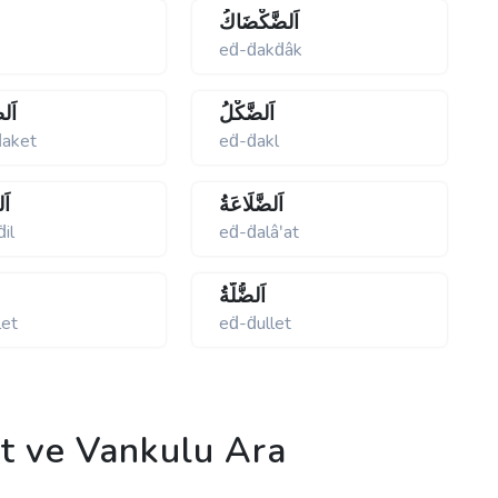
اَلضَّكْضَاكُ
z
eḋ-ḋakḋâk
اَلضَّكْلُ
اَل
ḋaket
eḋ-ḋakl
اَلضَّلَاعَةُ
اَ
il
eḋ-ḋalâʹat
اَلضُّلَّةُ
let
eḋ-ḋullet
 ve Vankulu Ara