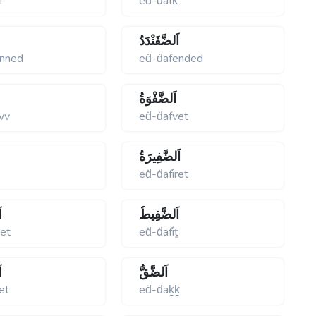
f
eḋ-ḋafḵ
اَلضَّفَنْدَدُ
enned
eḋ-ḋafended
اَلضَّفْوَةُ
vv
eḋ-ḋafvet
اَلضَّفِيرَةُ
eḋ-ḋafîret
اَلضَّفِيطُ
ا
zet
eḋ-ḋafîṯ
اَلضَّقُّ
ا
et
eḋ-ḋaḵḵ