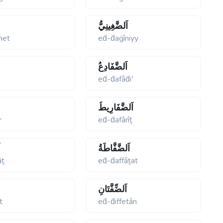
اَلضَّغِينِيُّ
net
eḋ-ḋaġîniyy
اَلضَّفَادِعُ
eḋ-ḋafâḋiʹ
اَلضَّفَارِيطُ
r
eḋ-ḋafârîṯ
اَلضَّفَّاطَةُ
ا
âṯ
eḋ-ḋaffâṯat
اَلضِّفَّتَانِ
t
eḋ-ḋiffetân