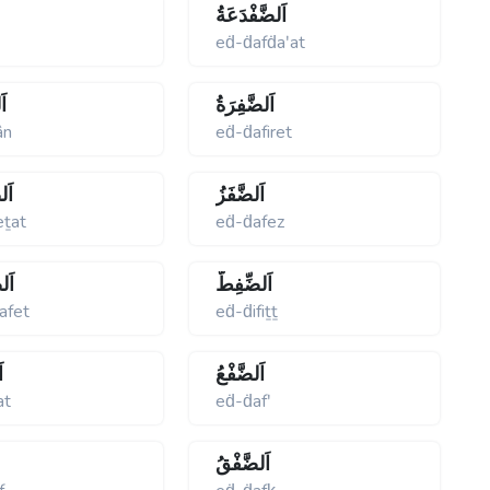
اَلضَّفْدَعَةُ
ʹ
eḋ-ḋafḋaʹat
اَلضَّفِرَةُ
اَ
ân
eḋ-ḋafiret
اَلضَّفَزُ
اَل
eṯat
eḋ-ḋafez
اَلضِّفِطُّ
اَل
afet
eḋ-ḋifiṯṯ
اَلضَّفْعُ
ا
at
eḋ-ḋafʹ
اَلضَّفْقُ