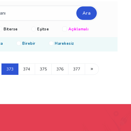
Ara
Biterse
Eşitse
Açıklamalı
sa
Birebir
Harekesiz
373
374
375
376
377