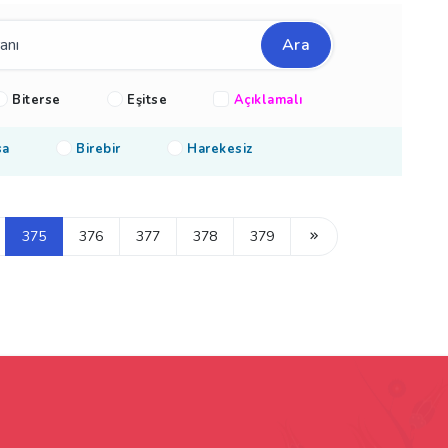
Ara
Biterse
Eşitse
Açıklamalı
sa
Birebir
Harekesiz
375
376
377
378
379