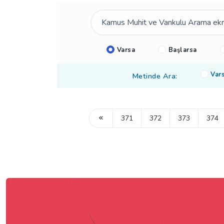
Varsa
Başlarsa
Var
Metinde Ara:
371
372
373
374