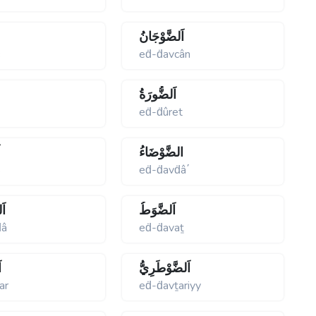
اَلضَّوْجَانُ
c
eḋ-ḋavcân
اَلضُّورَةُ
eḋ-ḋûret
الضَّوْضَاءُ
ا
s
eḋ-ḋavḋâ΄
اَلضَّوَطُ
اَ
ḋâ
eḋ-ḋavaṯ
اَلضَّوْطَرِيُّ
ا
ar
eḋ-ḋavṯariyy