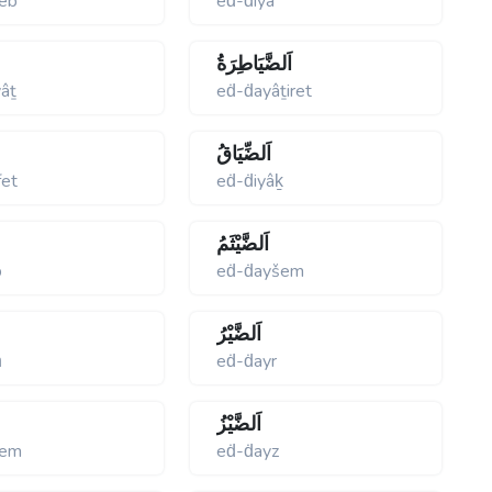
΄eb
eḋ-ḋiyâ΄
اَلضَّيَاطِرَةُ
âṯ
eḋ-ḋayâṯiret
اَلضِّيَاقُ
fet
eḋ-ḋiyâḵ
اَلضَّيْثَمُ
b
eḋ-ḋayšem
اَلضَّيْرُ
ḩ
eḋ-ḋayr
اَلضَّيْزُ
rem
eḋ-ḋayz