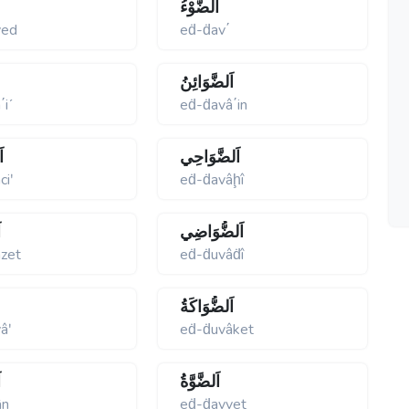
اَلضَّوْءُ
yed
eḋ-ḋav΄
اَلضَّوَائِنُ
΄iʹ
eḋ-ḋavâ΄in
اَلضَّوَاحِي
ا
ciʹ
eḋ-ḋavâḩî
اَلضُّوَاضِي
ا
zet
eḋ-ḋuvâḋî
اَلضُّوَاكَةُ
âʹ
eḋ-ḋuvâket
اَلضَّوَّةُ
ا
ân
eḋ-ḋavvet