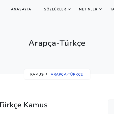
ANASAYFA
SÖZLÜKLER
METINLER
T
Arapça-Türkçe
KAMUS
ARAPÇA-TÜRKÇE
Türkçe Kamus