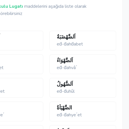
ulu Lugatı
maddelerini aşağıda liste olarak
örebilirsiniz
اَلضَّهْضَبَةُ
ا
s
eḋ-ḋahḋabet
اَلضَّهْوَاءُ
et
eḋ-ḋahvâ΄
اَلضُّهُولُ
vet
eḋ-ḋuhûl
الضَّهْيَأَةُ
e΄
eḋ-ḋahye΄et