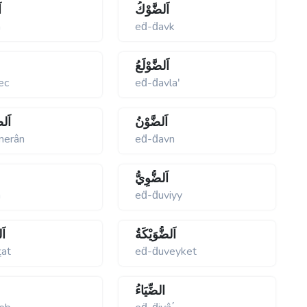
اَلضَّوْكُ
ا
â
eḋ-ḋavk
اَلضَّوْلَعُ
ec
eḋ-ḋavlaʹ
اَلضَّوْنُ
اَلض
merân
eḋ-ḋavn
اَلضُّوِيُّ
â
eḋ-ḋuviyy
اَلضُّوَيْكَةُ
اَ
ṯat
eḋ-ḋuveyket
الضِّيَاءُ