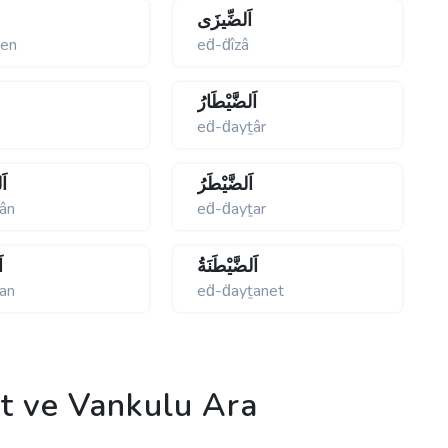
اَلضِّيزَى
zen
eḋ-ḋîzâ
اَلضَّيْطَارُ
eḋ-ḋayṯâr
اَلضَّيْطَرُ
اَ
ân
eḋ-ḋayṯar
اَلضَّيْطَنَةُ
ا
an
eḋ-ḋayṯanet
 ve Vankulu Ara