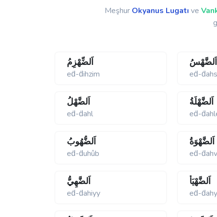
Meşhur
Okyanus Lugatı
ve
Vank
g
َلضَّهْسُ
اَلضِّهْزِمُ
eḋ-ḋihzim
eḋ-ḋah
اَلضَّهْلَةُ
اَلضَّهْلُ
eḋ-ḋahl
eḋ-ḋahl
اَلضَّهْوَةُ
اَلضُّهُوبُ
eḋ-ḋuhûb
eḋ-ḋah
اَلضَّهْيَأُ
اَلضَّهِيُّ
eḋ-ḋahiyy
eḋ-ḋahy