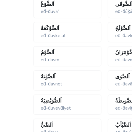
َلضُّوقَى
اَلضُّوَعُ
eḋ-ḋuvaʹ
eḋ-ḋûḵ
اَلضَّوْلَجُ
اَلضَّوْكَعَةُ
eḋ-ḋavkeʹat
eḋ-ḋavl
َّوْمَرَانُ
اَلضَّوْمُ
eḋ-ḋavm
eḋ-ḋav
اَلضَّوَى
اَلضَّوْنَةُ
eḋ-ḋavnet
eḋ-ḋav
لضَّوِيطَةُ
اَلضُّوَيْضِيَةُ
eḋ-ḋuveyḋiyet
eḋ-ḋavî
اَلضَّيْأَبُ
اَلضَّيُّ