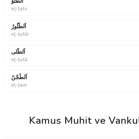
اَلطَّثْوُ
eṯ-ṯašv
اَلطُّثُورُ
eṯ-ṯušûr
اَلطُّثَى
eṯ-ṯušâ
اَلطَّجْنُ
eṯ-ṯacn
Kamus Muhit ve Vanku