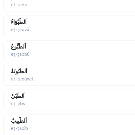
et-ṯabv
اَلطَّبْوَاءُ
eṯ-ṯabvâ΄
اَلطَّبُّوعُ
eṯ-ṯabbûʹ
اَلطُّبُونَةُ
eṯ-ṯubûnet
اَلطِّبْيُ
eṯ-ṯiby
اَلطَّبِيبُ
eṯ-ṯabîb