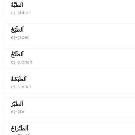
اَلطِّبَّةُ
eṯ-ṯibbet
اَلطَّبَجُ
eṯ-ṯabec
اَلطُّبَّخُ
eṯ-ṯubbaḣ
اَلطَّبْخَةُ
eṯ-ṯabḣat
اَلطِّبْرُ
eṯ-ṯibr
اَلطِّبْرَاخُ