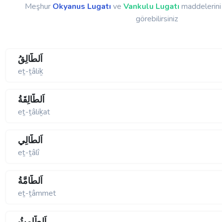
Meşhur
Okyanus Lugatı
ve
Vankulu Lugatı
maddelerini 
görebilirsiniz
اَلطَّالِقُ
eṯ-ṯâliḵ
اَلطَّالِقَةُ
eṯ-ṯâliḵat
اَلطَّالِي
eṯ-ṯâlî
اَلطَّامَّةُ
eṯ-ṯâmmet
اَلطَّامِثُ