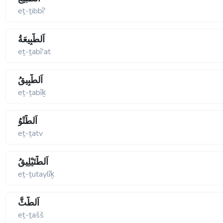
eṯ-ṯibbîʹ
اَلطَّبِيعَةُ
eṯ-ṯabîʹat
اَلطَّبِيقُ
eṯ-ṯabîḵ
اَلطَّتْوُ
eṯ-ṯatv
اَلطُّتَيْلِيقُ
eṯ-ṯutaylîḵ
اَلطَّثُّ
eṯ-ṯašš