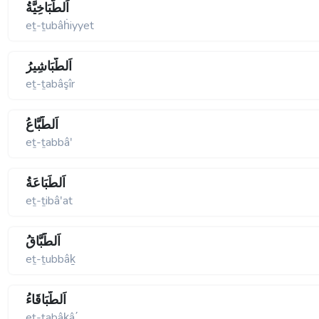
اَلطُّبَاخِيَّةُ
eṯ-ṯubâḣiyyet
اَلطَّبَاشِيرُ
eṯ-ṯabâşîr
اَلطَّبَّاعُ
eṯ-ṯabbâʹ
اَلطِّبَاعَةُ
eṯ-ṯibâʹat
اَلطُّبَّاقُ
eṯ-ṯubbâḵ
اَلطَّبَاقَاءُ
eṯ-ṯabâḵâ΄