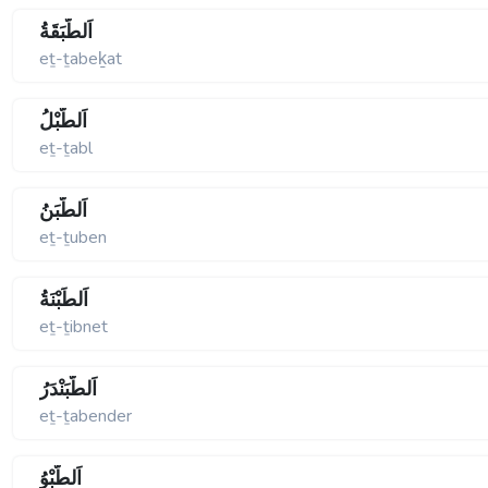
اَلطَّبَقَةُ
eṯ-ṯabeḵat
اَلطَّبْلُ
eṯ-ṯabl
اَلطُّبَنُ
eṯ-ṯuben
اَلطِّبْنَةُ
eṯ-ṯibnet
اَلطَّبَنْدَرُ
eṯ-ṯabender
اَلطَّبْوُ