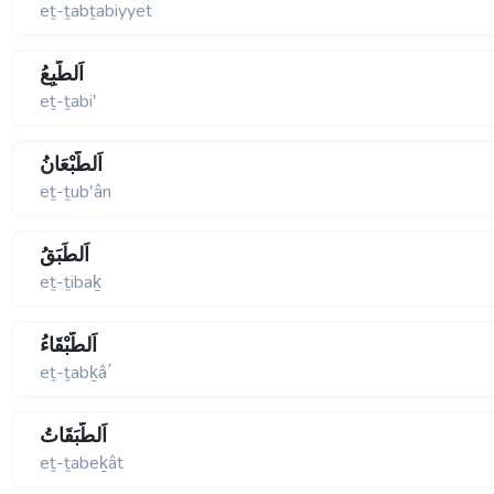
eṯ-ṯabṯabiyyet
اَلطَّبِعُ
eṯ-ṯabiʹ
اَلطُّبْعَانُ
eṯ-ṯubʹân
اَلطِّبَقُ
eṯ-ṯibaḵ
اَلطَّبْقَاءُ
eṯ-ṯabḵâ΄
اَلطَّبَقَاتُ
eṯ-ṯabeḵât