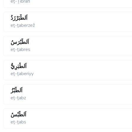
eṯ-Ṯibrâḣ
اَلطَّبَرْزَذُ
eṯ-ṯaberzež
اَلطَّبْرَسُ
eṯ-ṯabres
اَلطَّبَرِيُّ
eṯ-ṯaberiyy
اَلطَّبْزُ
eṯ-ṯabz
اَلطَّبْسُ
eṯ-ṯabs