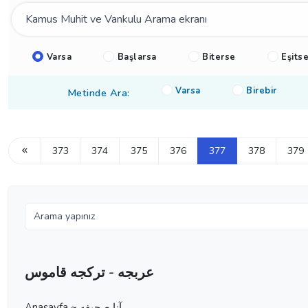
Varsa
Başlarsa
Biterse
Eşits
Varsa
Birebir
Metinde Ara:
373
374
375
376
377
378
379
عربجه - تركجه قاموس
Anasayfa ~ آنا صحيفه