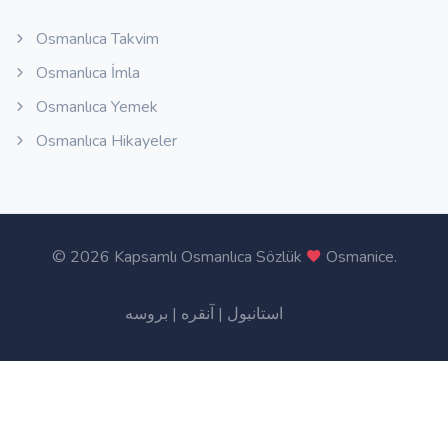
Osmanlıca Takvim
Osmanlıca İmla
Osmanlıca Yemek
Osmanlıca Hikayeler
©
2026 Kapsamlı Osmanlıca Sözlük
Osmanice
.
بروسه
|
آنقره
|
استانبول