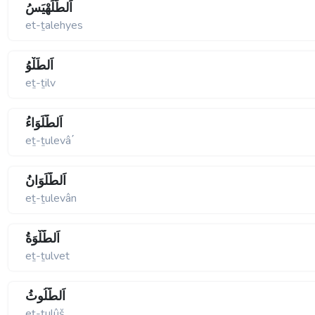
اَلطَّلَهْيَسُ
et-ṯalehyes
اَلطِّلْوُ
eṯ-ṯilv
اَلطُّلَوَاءُ
eṯ-ṯulevâ΄
اَلطُّلَوَانُ
eṯ-ṯulevân
اَلطُّلْوَةُ
eṯ-ṯulvet
اَلطُّلُوثُ
eṯ-ṯulûš