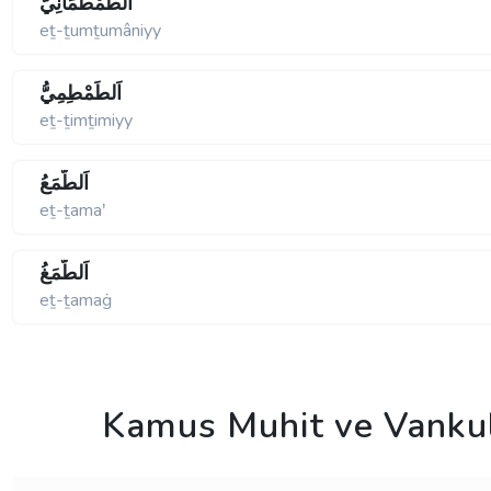
اَلطُّمْطُمَانِيُّ
eṯ-ṯumṯumâniyy
اَلطِّمْطِمِيُّ
eṯ-ṯimṯimiyy
اَلطَّمَعُ
eṯ-ṯamaʹ
اَلطَّمَغُ
eṯ-ṯamaġ
Kamus Muhit ve Vanku