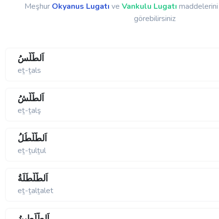
Meşhur
Okyanus Lugatı
ve
Vankulu Lugatı
maddelerini 
görebilirsiniz
اَلطَّلْسُ
eṯ-ṯals
اَلطَّلْشُ
eṯ-ṯalş
اَلطُّلْطُلُ
eṯ-ṯulṯul
اَلطَّلْطَلَةُ
eṯ-ṯalṯalet
اَلطُّلَطِينُ