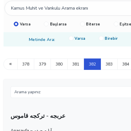
Varsa
Başlarsa
Biterse
Eşits
Varsa
Birebir
Metinde Ara:
378
379
380
381
382
383
384
عربجه - تركجه قاموس
Anasayfa ~ آنا صحيفه