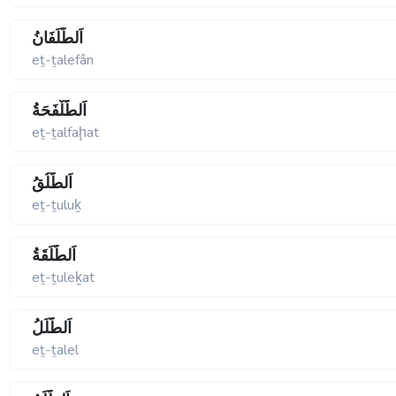
اَلطَّلَفَانُ
eṯ-ṯalefân
اَلطَّلْفَحَةُ
eṯ-ṯalfaḩat
اَلطُّلُقُ
eṯ-ṯuluḵ
اَلطُّلَقَةُ
eṯ-ṯuleḵat
اَلطَّلَلُ
eṯ-ṯalel