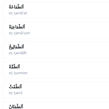
اَلطَّمَاعَةُ
eṯ-ṯamâʹat
اَلطَّمَاعِيَةُ
eṯ-ṯamâʹiyet
اَلطَّمَالِيخُ
eṯ-ṯamâlîḣ
اَلطُّمَّةُ
eṯ-ṯummet
اَلطَّمْثُ
eṯ-ṯamš
اَلطَّمَثَانُ