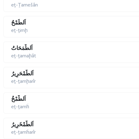
eṯ-Ṯamešân
اَلطِّمْحُ
eṯ-ṯimḩ
اَلطَّمَحَاتُ
eṯ-ṯamaḩât
اَلطَّمْحَرِيرُ
eṯ-ṯamḩarîr
اَلطَّمْخُ
eṯ-ṯamḣ
اَلطَّمْخَرِيرُ
eṯ-ṯamḣarîr