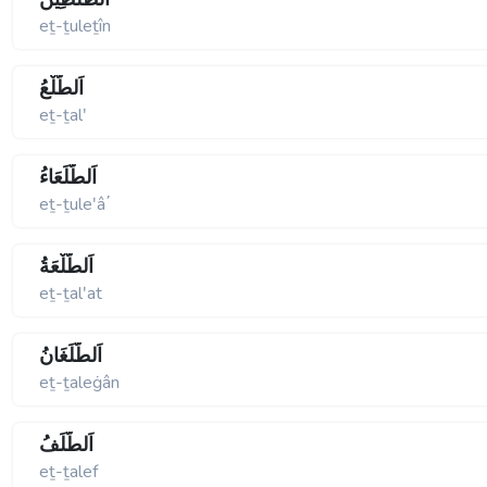
eṯ-ṯuleṯîn
اَلطَّلْعُ
eṯ-ṯalʹ
اَلطُّلَعَاءُ
eṯ-ṯuleʹâ΄
اَلطَّلْعَةُ
eṯ-ṯalʹat
اَلطَّلَغَانُ
eṯ-ṯaleġân
اَلطَّلَفُ
eṯ-ṯalef