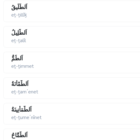
اَلطِّلِّيقُ
eṯ-ṯillîḵ
اَلطَّلِيلُ
eṯ-ṯalîl
اَلطِّمُّ
eṯ-ṯimmet
اَلطَّمْأَنَةُ
eṯ-ṯam΄enet
اَلطُّمَأْنِينَةُ
eṯ-ṯume΄nînet
اَلطَّمَّاحُ