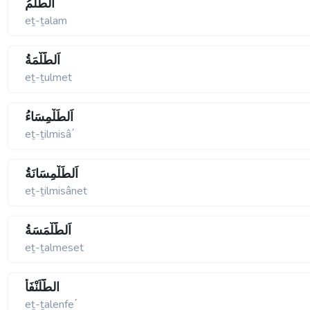
اَلطَّلَمُ
eṯ-ṯalam
اَلطُّلْمَةُ
eṯ-ṯulmet
اَلطِّلْمِسَاءُ
eṯ-ṯilmisâ΄
اَلطِّلْمِسَانَةُ
eṯ-ṯilmisânet
اَلطَّلْمَسَةُ
eṯ-ṯalmeset
الطَّلَنْفَأُ
eṯ-ṯalenfe΄