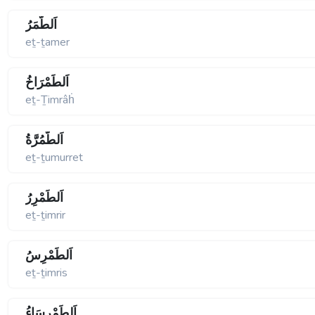
اَلطَّمَرُ
eṯ-ṯamer
اَلطِّمْرَاخُ
eṯ-Ṯimrâḣ
اَلطُّمُرَّةُ
eṯ-ṯumurret
اَلطِّمْرِرُ
eṯ-ṯimrir
اَلطِّمْرِسُ
eṯ-ṯimris
اَلطِّمْرِسَاءُ