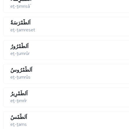
eṯ-ṯimrisâ΄
اَلطَّمْرَسَةُ
eṯ-ṯamreset
اَلطُّمْرُورُ
eṯ-ṯumrûr
اَلطُّمْرُوسُ
eṯ-ṯumrûs
اَلطِّمْرِيرُ
eṯ-ṯimrîr
اَلطَّمْسُ
eṯ-ṯams