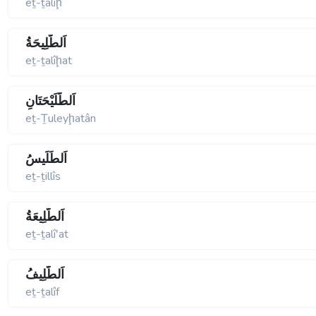
eṯ-ṯalîḩ
اَلطَّلِيحَةُ
eṯ-ṯalîḩat
اَلطُّلَيْحَتَانِ
eṯ-Ṯuleyḩatân
اَلطِّلِّيسُ
eṯ-ṯillîs
اَلطَّلِيعَةُ
eṯ-ṯalîʹat
اَلطَّلِيفُ
eṯ-ṯalîf