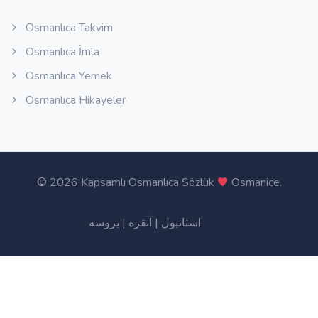
Osmanlıca Takvim
Osmanlıca İmla
Osmanlıca Yemek
Osmanlıca Hikayeler
©
2026 Kapsamlı Osmanlıca Sözlük
Osmanice
.
بروسه
|
آنقره
|
استانبول