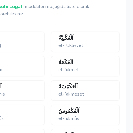
ulu Lugatı
maddelerini aşağıda liste olarak
örebilirsiniz
اَلْعُكْلِيَّةُ
ṯ
el-ʹUkliyyet
اَلْعُكْمَةُ
ا
ân
el-ʹukmet
اَلْعَكْمَسَةُ
اَ
mis
el-ʹakmeset
اَلْعُكْمُوسُ
ا
ûz
el-ʹukmûs