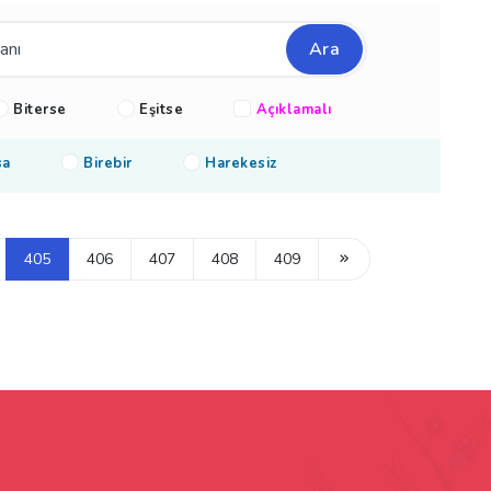
Ara
Biterse
Eşitse
Açıklamalı
sa
Birebir
Harekesiz
405
406
407
408
409