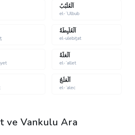
اَلْعُلْبُبُ
el-ʹUlbub
اَلْعُلَبِطَةُ
iṯ
el-ulebiṯat
اَلْعَلَّةُ
yyet
el-ʹallet
اَلْعَلَجُ
t
el-ʹalec
 ve Vankulu Ara