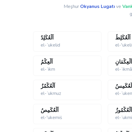
Meşhur
Okyanus Lugatı
ve
Vank
g
اَلْعُكَلِطُ
اَلْعُكَلِدُ
el-ʹukelid
el-ʹukeli
َلْعِكْمَانِ
اَلْعِكْمُ
el-ʹikm
el-ʹikm
لْعُكَمِسُ
اَلْعُكْمُزُ
el-ʹukmuz
el-ʹuke
َلْعُكْمُوزُ
اَلْعُكَمِصُ
el-ʹukemiṡ
el-ʹukm