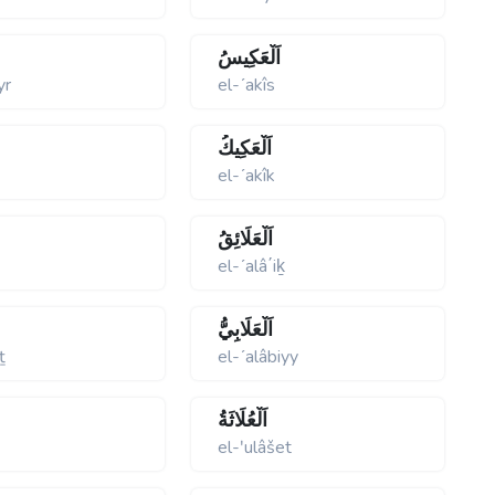
اَلْعَكِيسُ
yr
el-ʹakîs
اَلْعَكِيكُ
el-ʹakîk
اَلْعَلَائِقُ
el-ʹalâ΄iḵ
اَلْعَلَابِيُّ
ṯ
el-ʹalâbiyy
اَلْعُلَاثَةُ
el-ʹulâšet