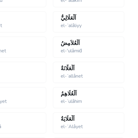
id
el-ʹalâkim
اَلْعَلَالِيُّ
et
el-ʹalâliyy
اَلْعُلاَمِضُ
met
el-ʹulâmiḋ
اَلْعَلَّانَةُ
el-ʹallânet
اَلْعُلَاهِمُ
iyet
el-ʹulâhim
اَلْعَلَايَةُ
â
el-ʹAlâyet