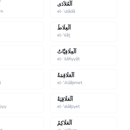
اَلْعُلاَدَى
ا
îm
el-ʹulâdâ
اَلْعِلَاطُ
el-ʹilâṯ
اَلْعِلَافِيَّاتُ
el-ʹilâfiyyât
اَلْعَلَاقِمَةُ
t
el-ʹAlâḵimet
اَلْعَلَاقِيَةُ
ḵiyy
el-ʹalâḵiyet
اَلْعَلَاكِمُ