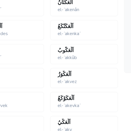
اَلْعَكَنَانُ
΄
el-ʹakenân
اَلْعَكَنْكَعُ
اَ
ndes
el-ʹakenkaʹ
اَلْعَكُّوبُ
΄
el-ʹakkûb
اَلْعَكْوَزُ
el-ʹakvez
اَلْعَكَوْكَعُ
vvek
el-ʹakevkaʹ
اَلْعَكْيُ
â
el-ʹaky