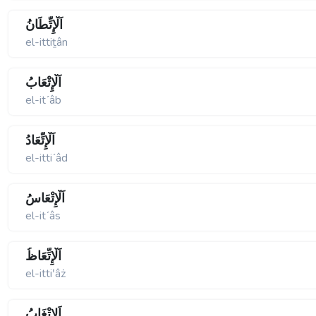
اَلْإِتِّطَانُ
el-ittiṯân
اَلْإِتْعَابُ
el-itʹâb
اَلْإِتِّعَادُ
el-ittiʹâd
اَلْإِتْعَاسُ
el-itʹâs
اَلْإِتِّعَاظُ
el-ittiʹâż
اَلإِتْغَابُ