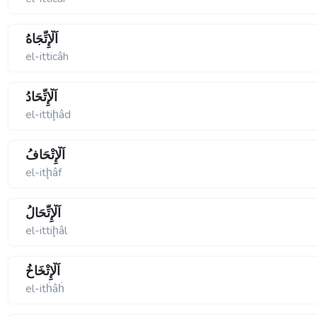
اَلْإِتِّجَاهُ
el-itticâh
اَلْإِتِّحَادُ
el-ittiḩâd
اَلْإِتْحَافُ
el-itḩâf
اَلْإِتِّحَالُ
el-ittiḩâl
اَلْإِتْخَاخُ
el-itḣâḣ