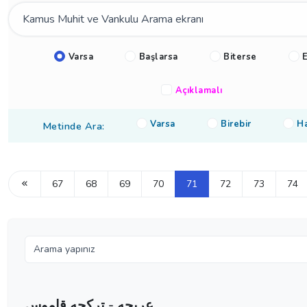
Varsa
Başlarsa
Biterse
E
Açıklamalı
Varsa
Birebir
Ha
Metinde Ara:
67
68
69
70
71
72
73
74
عربجه - تركجه قاموس