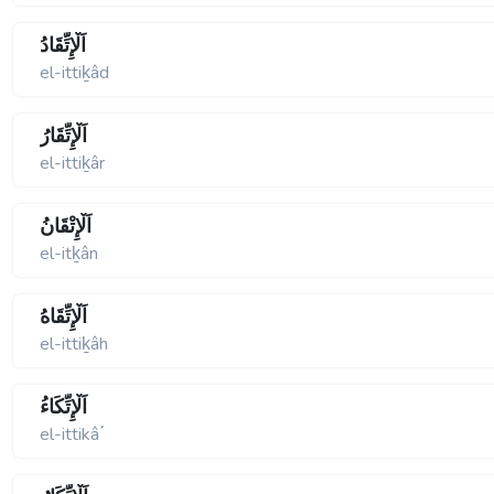
اَلْإِتِّقَادُ
el-ittiḵâd
اَلْإِتِّقَارُ
el-ittiḵâr
اَلْإِتْقَانُ
el-itḵân
اَلْإِتِّقَاهُ
el-ittiḵâh
اَلْإِتِّكَاءُ
el-ittikâ΄