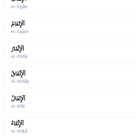
el-itġâb
اَلْإِتْغَامُ
el-itġâm
اَلْإِتِّفَارُ
el-ittifâr
اَلْإِتِّفَاقُ
el-ittifâḵ
اَلْإِتْفَالُ
el-itfâl
اَلْإِتِّقَاءُ
el-ittiḵâ΄