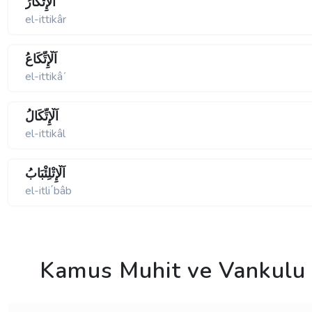
اَلْإِتِّكَارُ
el-ittikâr
اَلْإِتِّكَاعُ
el-ittikâʹ
اَلْإِتِّكَالُ
el-ittikâl
اَلْإِتْلِئْبَابُ
el-itli΄bâb
Kamus Muhit ve Vankulu