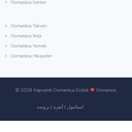
Osmanlıca İsimler
Osmanlıca Takvim
Osmanlıca İmla
Osmanlıca Yemek
Osmanlıca Hikayeler
©
2026 Kapsamlı Osmanlıca Sözlük
Osmanice
.
بروسه
|
آنقره
|
استانبول