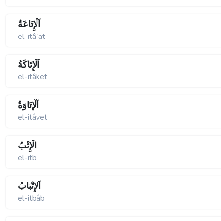
اَلْإِتَاعَةُ
el-itâʹat
اَلْإِتَاكَةُ
el-itâket
اَلْإِتَاوَةُ
el-itâvet
الْإِتْبُ
el-itb
اَلإِتْبَابُ
el-itbâb