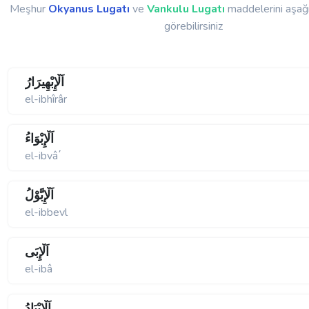
Meşhur
Okyanus Lugatı
ve
Vankulu Lugatı
maddelerini aşağı
görebilirsiniz
اَلْإِبْهِيرَارُ
el-ibhîrâr
اَلْإِبْوَاءُ
el-ibvâ΄
اَلْإِبَّوْلُ
el-ibbevl
اَلْإِبَى
el-ibâ
اَلْإِبْيَادُ