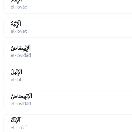
el-ibyâd
اَلْإِبْيَةُ
el-ibyet
اَلْإِبْيِضَاضُ
el-ibyiḋâḋ
اَلْإِبِّيلُ
el-ibbîl
اَلْإِبْيِيضَاضُ
el-ibyîḋâḋ
اَلْإِتِّآءُ
el-itti΄â΄