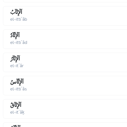
اَلْإِتْآبُ
el-itti΄âb
اَلْإِتِّآدُ
el-itti΄âd
اَلْإِتْآرُ
el-it΄âr
اَلْإِتِّآسُ
el-itti΄âs
اَلْإِتْآقُ
el-it΄âḵ