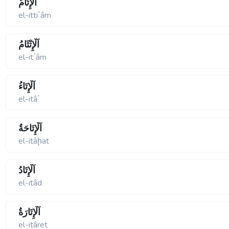
اَلْإِتِّآمُ
el-itti΄âm
اَلْإِتْئَامُ
el-it΄âm
اَلْإِتَاءُ
el-itâ΄
اَلْإِتَاحَةُ
el-itâḩat
اَلْإِتَادُ
el-itâd
اَلْإِتَارَةُ
el-itâret