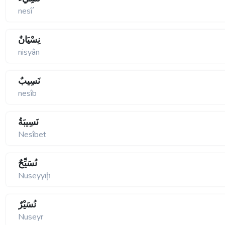
nesî΄
نِسْيَانٌ
nisyân
نَسِيبٌ
nesîb
نَسِيبَةُ
Nesîbet
نُسَيِّحٌ
Nuseyyiḩ
نُسَيْرٌ
Nuseyr