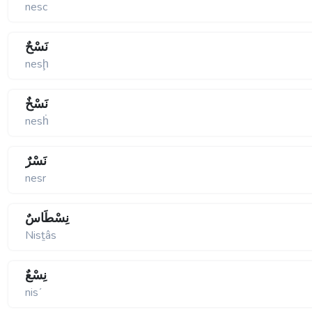
nesc
نَسْحٌ
nesḩ
نَسْخٌ
nesḣ
نَسْرٌ
nesr
نِسْطَاسٌ
Nisṯâs
نِسْعٌ
nisʹ