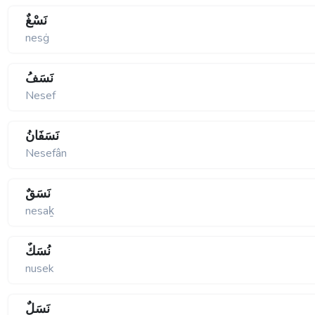
نَسْغٌ
nesġ
نَسَفُ
Nesef
نَسَفَانُ
Nesefân
نَسَقٌ
nesaḵ
نُسَكٌ
nusek
نَسَلٌ