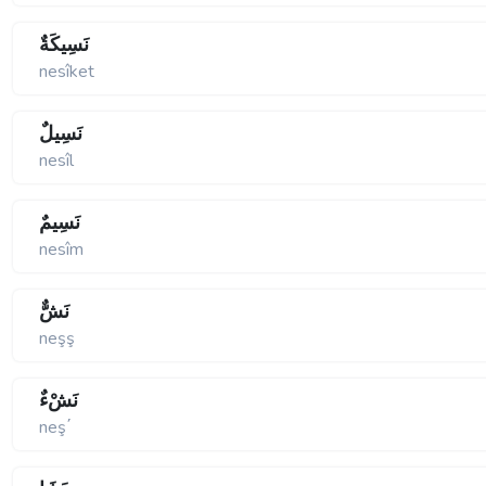
نَسِيكَةٌ
nesîket
نَسِيلٌ
nesîl
نَسِيمٌ
nesîm
نَشٌّ
neşş
نَشْءٌ
neş΄