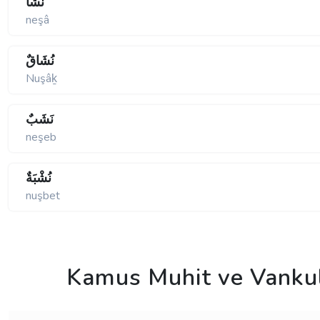
نَشَا
neşâ
نُشَاقٌ
Nuşâḵ
نَشَبٌ
neşeb
نُشْبَةٌ
nuşbet
Kamus Muhit ve Vanku