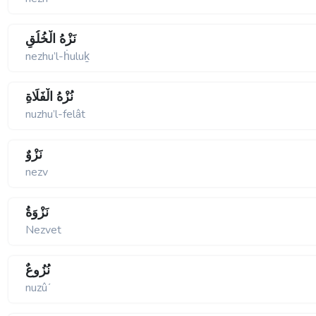
نَزْهُ الْخُلُقِ
nezhu’l-ḣuluḵ
نُزْهُ الْفَلَاةِ
nuzhu’l-felât
نَزْوٌ
nezv
نَزْوَةُ
Nezvet
نُزُوعٌ
nuzûʹ