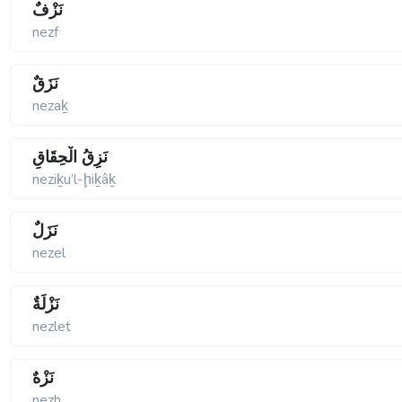
نَزْفٌ
nezf
نَزَقٌ
nezaḵ
نَزِقُ الْحِقَاقِ
neziḵu’l-ḩiḵâḵ
نَزَلٌ
nezel
نَزْلَةٌ
nezlet
نَزْهٌ
nezh