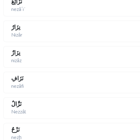
نَزَائِعُ
nezâ΄iʹ
نِزَارٌ
Nizâr
نِزَازٌ
nizâz
نَزَافِ
nezâfi
نَزَّالٌ
Nezzâl
نَزْحٌ
nezḩ