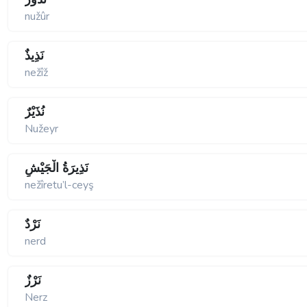
nužûr
نَذِيذٌ
nežîž
نُذَيْرٌ
Nužeyr
نَذِيرَةُ الْجَيْشِ
nežîretu’l-ceyş
نَرْدٌ
nerd
نَرْزٌ
Nerz