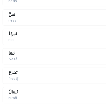
nezîh
نَسٌّ
ness
نَسْءٌ
nes΄
نَسَا
Nesâ
نَسَاحٌ
Nesâḩ
نُسَالٌ
nusâl