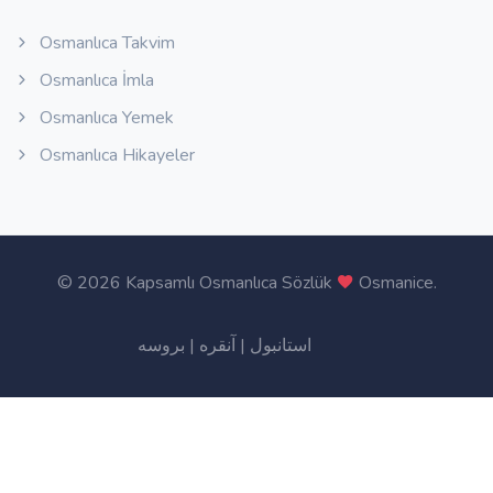
Osmanlıca Takvim
Osmanlıca İmla
Osmanlıca Yemek
Osmanlıca Hikayeler
©
2026 Kapsamlı Osmanlıca Sözlük
Osmanice
.
بروسه
|
آنقره
|
استانبول