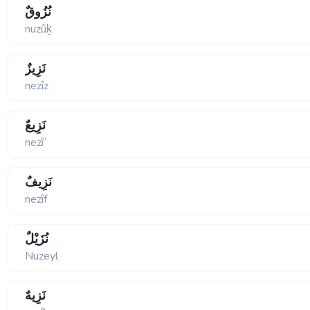
نُزُوقٌ
nuzûḵ
نَزِيزٌ
nezîz
نَزِيعٌ
nezîʹ
نَزِيفٌ
nezîf
نُزَيْلٌ
Nuzeyl
نَزِيهٌ