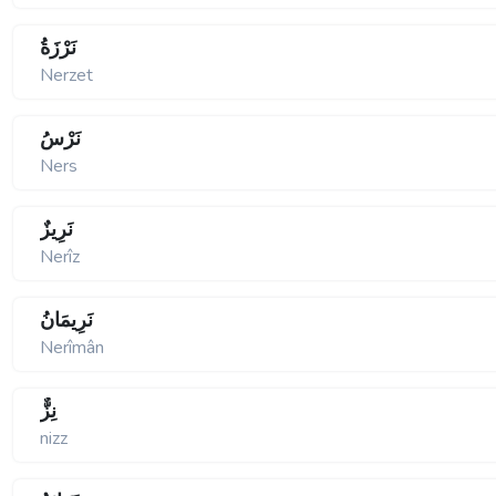
نَرْزَةُ
Nerzet
نَرْسُ
Ners
نَرِيزٌ
Nerîz
نَرِيمَانُ
Nerîmân
نِزٌّ
nizz