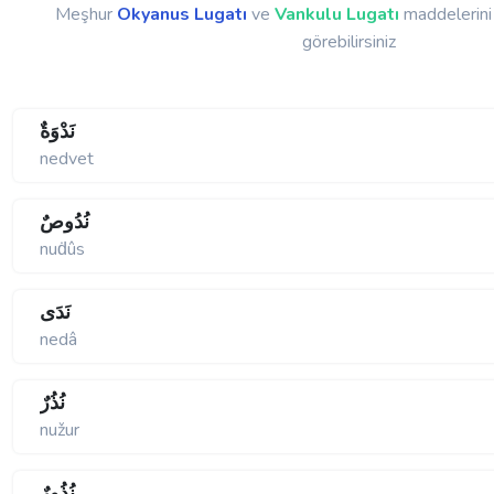
Meşhur
Okyanus Lugatı
ve
Vankulu Lugatı
maddelerini 
görebilirsiniz
نَدْوَةٌ
nedvet
نُدُوصٌ
nuḋûs
نَدَى
nedâ
نُذُرٌ
nužur
نُذُورٌ