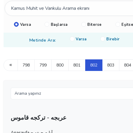
Varsa
Başlarsa
Biterse
Eşits
Varsa
Birebir
Metinde Ara:
798
799
800
801
802
803
804
عربجه - تركجه قاموس
Anasayfa ~ آنا صحيفه