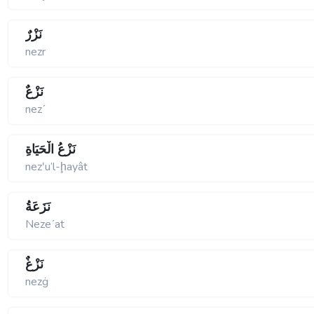
نَزْرٌ
nezr
نَزْعٌ
nezʹ
نَزْعُ الْحَيَاةِ
nezʹu’l-ḩayât
نَزَعَةُ
Nezeʹat
نَزْغٌ
nezġ