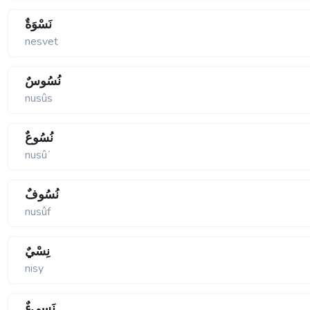
نَسْوَةٌ
nesvet
نُسُوسٌ
nusûs
نُسُوعٌ
nusûʹ
نُسُوفٌ
nusûf
نِسْيٌ
nisy
نَسِيءٌ