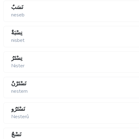
نَسَبٌ
neseb
نِسْبَةٌ
nisbet
نِسْتَرُ
Nister
نَسْتَرْنُ
nestern
نَسْتَرُو
Nesterû
نَسْجٌ