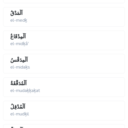
اَلْمَدْقُ
el-medḵ
اَلْمِدْقَاعُ
el-midḵâʹ
اَلْمِدَقْسُ
el-midaḵs
اَلْمُدَقَّقَةُ
el-mudaḵḵaḵat
اَلْمُدْقِلُ
el-mudḵil