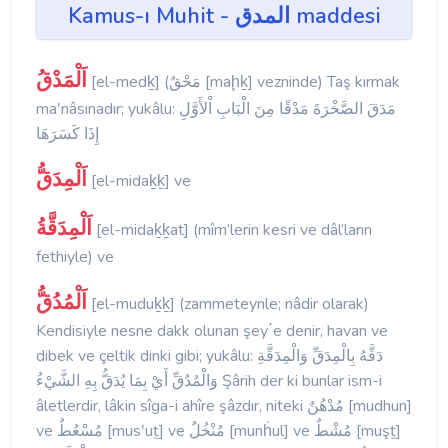
Kamus-ı Muhit - المدق maddesi
اَلْمَدْقُ
[el-medḵ] (مَحْقٌ [maḩḵ] vezninde) Taş kırmak
maʹnâsınadır; yukâlu: مَدَقَ الصَّخْرَةَ مَدْقًا مِنَ الْبَابِ اْلأَوَّلِ
إِذَا كَسَرَهَا
اَلْمِدَقُّ
[el-midaḵḵ] ve
اَلْمِدَقَّةُ
[el-midaḵḵat] (mîm’lerin kesri ve dâl’ların
fethiyle) ve
اَلْمُدُقُّ
[el-muduḵḵ] (zammeteynle; nâdir olarak)
Kendisiyle nesne dakk olunan şey΄e denir, havan ve
dibek ve çeltik dinki gibi; yukâlu: دَقَّهُ بِالْمِدَقِّ وَالْمِدَقَّةِ
وَالْمُدُقِّ أَيْ بِمَا يُدَقُّ بِهِ الشَّيْءُ Şârih der ki bunlar ism-i
âletlerdir, lâkin sîga-i ahîre şâzdır, niteki مُدْهُنٌ [mudhun]
ve مُسْعُطٌ [musʹuṯ] ve مُنْخُلٌ [munḣul] ve مُشْطٌ [muşṯ]