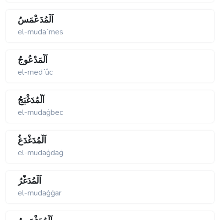
اَلْمُدَعْمَسُ
el-mudaʹmes
اَلْمَدْعُوجُ
el-medʹûc
اَلْمُدَغْبَجُ
el-mudaġbec
اَلْمُدَغْدَغُ
el-mudaġdaġ
اَلْمُدَغَّرُ
el-mudaġġar