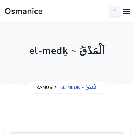
el-medḵ ~ اَلْمَدْقُ
KAMUS
EL-MEDḴ ~ اَلْمَدْقُ