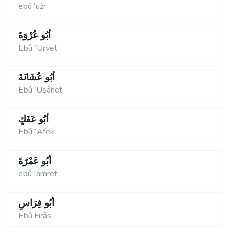
ebû ʹužr
أَبُو عُرْوَةَ
Ebû ʹUrvet
أَبُو عُشَانَةَ
Ebû ʹUşânet
أَبُو عَفَكٍ
Ebû ʹAfek
أَبُو عَمْرَةَ
ebû ʹamret
أَبُو فِرَاسٍ
Ebû Firâs