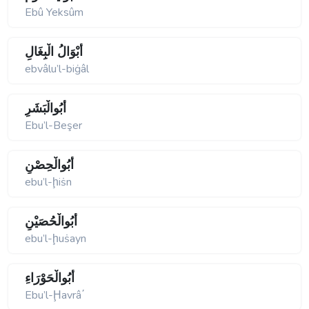
Ebû Yeksûm
أَبْوَالُ الْبِغَالِ
ebvâlu’l-biġâl
أَبُوالْبَشَرِ
Ebu’l-Beşer
أَبُوالْحِصْنِ
ebu’l-ḩiṡn
أَبُوالْحُصَيْنِ
ebu’l-ḩuṡayn
أَبُوالْحَوْرَاءِ
Ebu’l-Ḩavrâ΄