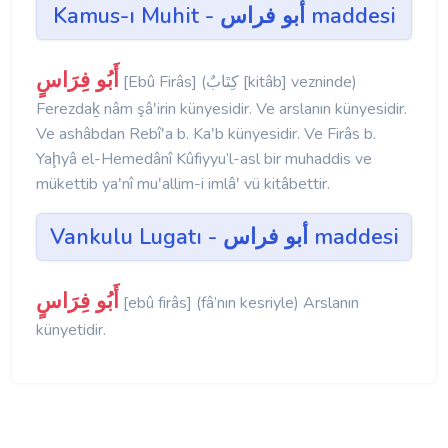
Kamus-ı Muhit - أبو فراس maddesi
أَبُو فِرَاسٍ
[Ebû Firâs] (كِتَابٌ [kitâb] vezninde)
Ferezdaḵ nâm şâʹirin künyesidir. Ve arslanın künyesidir.
Ve ashâbdan Rebîʹa b. Kaʹb künyesidir. Ve Firâs b.
Yaḩyâ el-Hemedânî Kûfiyyu’l-asl bir muhaddis ve
mükettib yaʹnî muʹallim-i imlâʹ vü kitâbettir.
Vankulu Lugatı - أبو فراس maddesi
أَبُو فِرَاسٍ
[ebû firâs] (fâ’nın kesriyle) Arslanın
künyetidir.