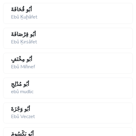
أَبُو قُحَافَةَ
Ebû Ḵuḩâfet
أَبُو قِرْصَافَةَ
Ebû Ḵirṡâfet
أَبُو مِخْنَفٍ
Ebû Miḣnef
أَبُو مُدْلِجٍ
ebû mudlic
أَبُو وَجْزَةَ
Ebû Veczet
أَبُو يَكْسُومَ