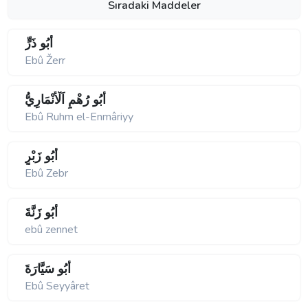
Sıradaki Maddeler
أَبُو ذَرٍّ
Ebû Žerr
أَبُو رُهْمٍ اَلْأَنْمَارِيُّ
Ebû Ruhm el-Enmâriyy
أَبُو زَبْرٍ
Ebû Zebr
أَبُو زَنَّةَ
ebû zennet
أَبُو سَيَّارَةَ
Ebû Seyyâret