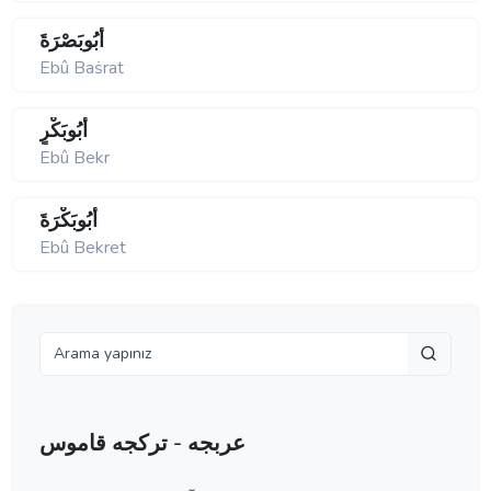
أَبُوبَصْرَةَ
Ebû Baṡrat
أَبُوبَكْرٍ
Ebû Bekr
أَبُوبَكْرَةَ
Ebû Bekret
عربجه - تركجه قاموس