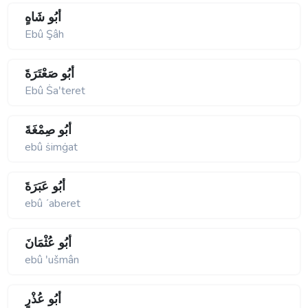
أَبُو شَاهٍ
Ebû Şâh
أَبُو صَعْتَرَةَ
Ebû Ṡaʹteret
أَبُو صِمْغَةَ
ebû ṡimġat
أَبُو عَبَرَةَ
ebû ʹaberet
أَبُو عُثْمَانَ
ebû ʹušmân
أَبُو عُذْرٍ