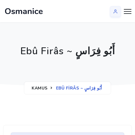
Ebû Firâs ~ أَبُو فِرَاسٍ
KAMUS
EBÛ FIRÂS ~ أَبُو فِرَاسٍ