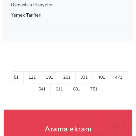
Osmanlıca Hikayeler
Yemek Tarifleri
51
121
191
261
331
401
471
541
611
681
751
Arama ekranı