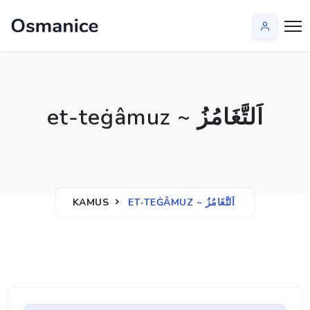
et-teġâmuz ~ اَلتَّغَامُزُ
KAMUS
ET-TEĠÂMUZ ~ اَلتَّغَامُزُ