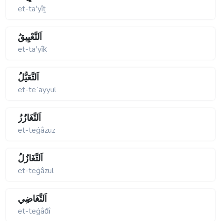
et-taʹyîṯ
اَلتََّعْيِيقُ
et-taʹyîḵ
اَلتَّعَيُّلُ
et-teʹayyul
اَلتَّغَازُزُ
et-teġâzuz
اَلتَّغَازُلُ
et-teġâzul
اَلتَّغَاضِي
et-teġâḋî