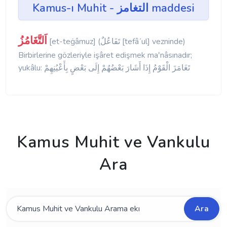
Kamus-ı Muhit - التغامز maddesi
اَلتَّغَامُزُ
[et-teġâmuz] (تَفَاعُلٌ [tefâʹul] vezninde)
Birbirlerine gözleriyle işâret edişmek maʹnâsınadır;
yukâlu: تَغَامَزَ الْقَوْمُ إِذَا أَشَارَ بَعْضُهُمْ إِلَى بَعْضٍ بِأَعْيُنِهِمْ
Kamus Muhit ve Vankulu
Ara
Ara