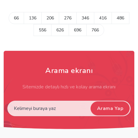
66
136
206
276
346
416
486
556
626
696
766
Arama ekranı
Sitemizde detaylı hızlı ve kolay arama ekranı
Arama Yap