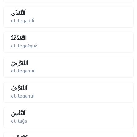
اَلتَّغَدِّي
et-teġaddî
اَلتَّغَذْغُذُ
et-teġažguž
اَلتَّغَرُّضُ
et-teġarruḋ
اَلتَّغَرُّفُ
et-teġarruf
اَلتَّغْسُ
et-taġs