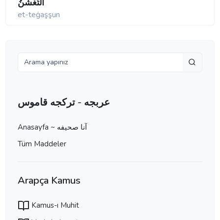
اَلتَّغَشُّنُ
et-teġaşşun
عربجه - تركجه قاموس
Anasayfa ~ آنا صحيفه
Tüm Maddeler
Arapça Kamus
Kamus-ı Muhit