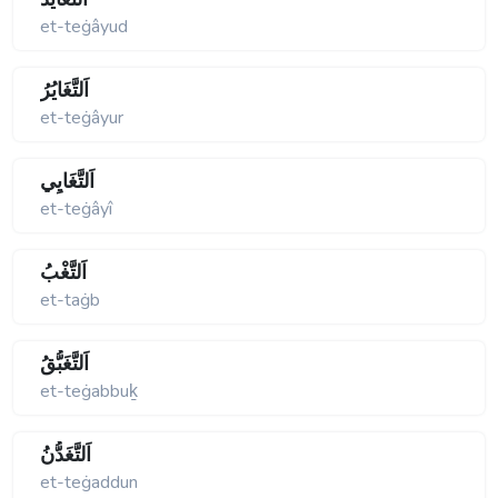
et-teġâyud
اَلتَّغَايُرُ
et-teġâyur
اَلتَّغَايِي
et-teġâyî
اَلتَّغْبُ
et-taġb
اَلتَّغَبُّقُ
et-teġabbuḵ
اَلتَّغَدُّنُ
et-teġaddun