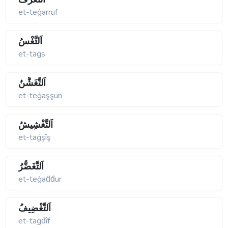
et-teġarruf
اَلتَّغْسُ
et-taġs
اَلتَّغَشُّنُ
et-teġaşşun
اَلتَّغْشِيشُ
et-taġşîş
اَلتَّغَضُّرُ
et-teġaḋḋur
اَلتَّغْضِيفُ
et-taġḋîf