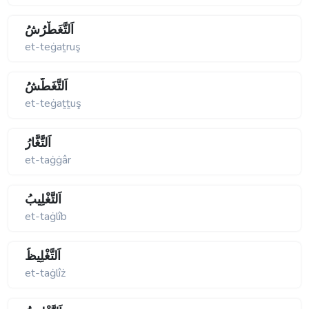
اَلتَّغَطْرُشُ
et-teġaṯruş
اَلتَّغَطُّشُ
et-teġaṯṯuş
اَلتَّغَّارُ
et-taġġâr
اَلتَّغْلِيبُ
et-taġlîb
اَلتَّغْلِيظُ
et-taġlîż