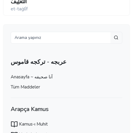
اَلتَّغْلِيفُ
et-taġlîf
عربجه - تركجه قاموس
Anasayfa ~ آنا صحيفه
Tüm Maddeler
Arapça Kamus
Kamus-ı Muhit