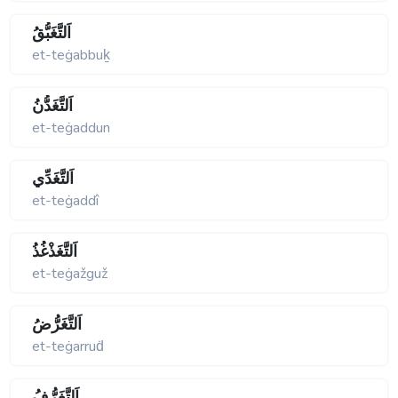
اَلتَّغَبُّقُ
et-teġabbuḵ
اَلتَّغَدُّنُ
et-teġaddun
اَلتَّغَدِّي
et-teġaddî
اَلتَّغَذْغُذُ
et-teġažguž
اَلتَّغَرُّضُ
et-teġarruḋ
اَلتَّغَرُّفُ