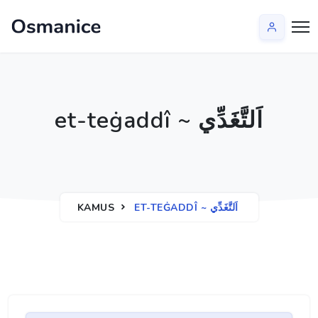
et-teġaddî ~ اَلتَّغَدِّي
KAMUS
ET-TEĠADDÎ ~ اَلتَّغَدِّي