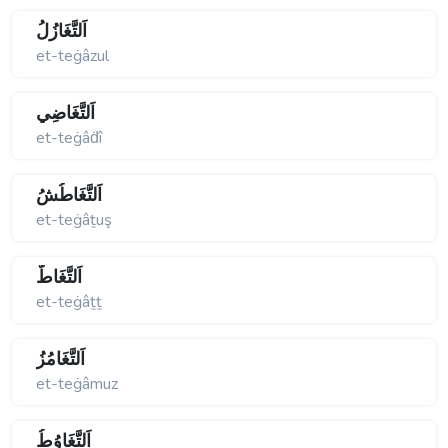
اَلتَّغَازُلُ
et-teġâzul
اَلتَّغَاضِي
et-teġâḋî
اَلتَّغَاطُشُ
et-teġâṯuş
اَلتَّغَاطُّ
et-teġâṯṯ
اَلتَّغَامُزُ
et-teġâmuz
اَلتَّغَاوُطُ