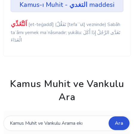
Kamus-ı Muhit - التغدي maddesi
اَلتَّغَدِّي
[et-teġaddî] (تَفَعُّلٌ [tefaʹʹul] vezninde) Sabâh
taʹâmı yemek maʹnâsınadır; yukâlu: تَغَدَّى الرَّجُلُ إِذَا أَكَلَ
الْغَدَاءَ
Kamus Muhit ve Vankulu
Ara
Ara