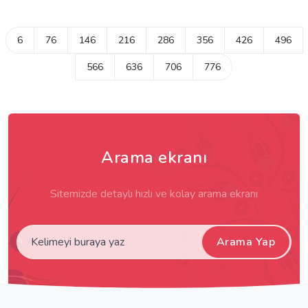
6
76
146
216
286
356
426
496
566
636
706
776
Arama ekranı
Sitemizde detaylı hızlı ve kolay arama ekranı
Arama Yap