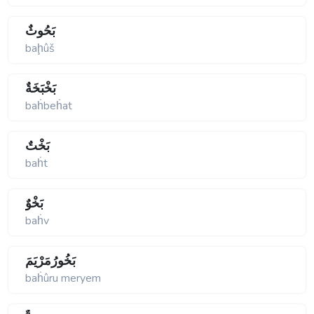
بَحُوثٌ
baḩûš
بَخْبَخَةٌ
baḣbeḣat
بَخْتٌ
baḣt
بَخْوٌ
baḣv
بَخُورُمَرْيَمَ
baḣûru meryem