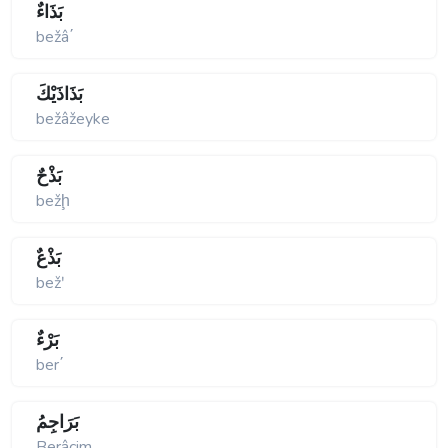
بَذَاءٌ
bežâ΄
بَذَاذَيْكَ
bežâžeyke
بَذْحٌ
bežḩ
بَذْعٌ
bežʹ
بَرْءٌ
ber΄
بَرَاجِمُ
Berâcim