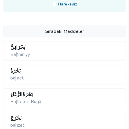
Harekesiz
Sıradaki Maddeler
بَحْرَانِيٌّ
Baḩrâniyy
بَحْرَةٌ
baḩret
بَحْرَةُالرُّغَاءِ
Baḩretu’r-Ruġâ΄
بَحْزَجٌ
baḩzec