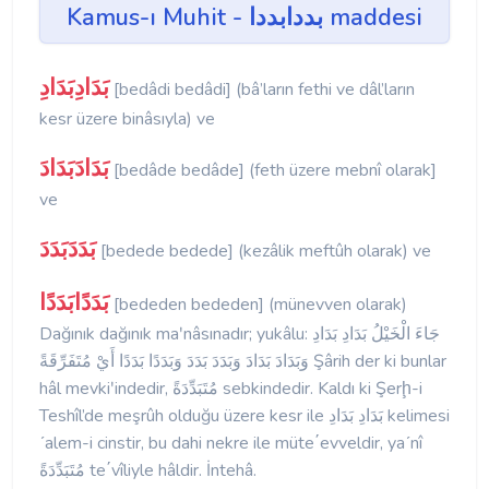
Kamus-ı Muhit - بددابددا maddesi
بَدَادِبَدَادِ
[bedâdi bedâdi] (bâ’ların fethi ve dâl’ların
kesr üzere binâsıyla) ve
بَدَادَبَدَادَ
[bedâde bedâde] (feth üzere mebnî olarak]
ve
بَدَدَبَدَدَ
[bedede bedede] (kezâlik meftûh olarak) ve
بَدَدًابَدَدًا
[bededen bededen] (münevven olarak)
Dağınık dağınık maʹnâsınadır; yukâlu: جَاءَ الْخَيْلُ بَدَادِ بَدَادِ
وَبَدَادَ بَدَادَ وَبَدَدَ بَدَدَ وَبَدَدًا بَدَدًا أَيْ مُتَفَرِّقَةً Şârih der ki bunlar
hâl mevkiʹindedir, مُتَبَدِّدَةً sebkindedir. Kaldı ki Şerḩ-i
Teshîl’de meşrûh olduğu üzere kesr ile بَدَادِ بَدَادِ kelimesi
ʹalem-i cinstir, bu dahi nekre ile müte΄evveldir, yaʹnî
مُتَبَدِّدَةً te΄vîliyle hâldir. İntehâ.