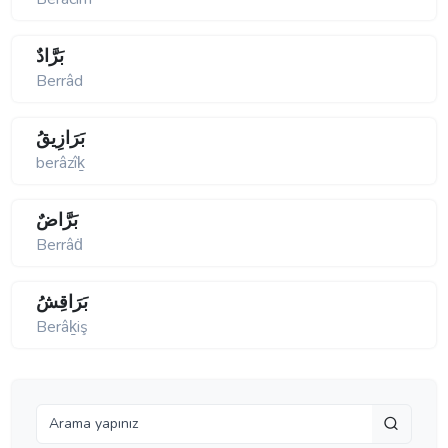
بَرَّادٌ
Berrâd
بَرَازِيقُ
berâzîḵ
بَرَّاضٌ
Berrâḋ
بَرَاقِشُ
Berâḵiş