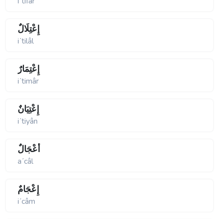
iʹtifâr
إِعْتِلَالٌ
iʹtilâl
إِعْتِمَارٌ
iʹtimâr
إِعْتِيَانٌ
iʹtiyân
أَعْجَالٌ
aʹcâl
إِعْجَامٌ
iʹcâm