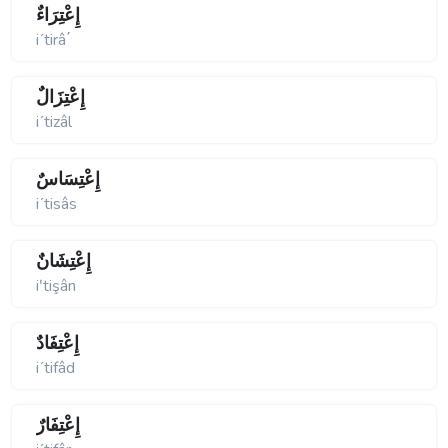
إِعْتِرَاءٌ
iʹtirâ΄
إِعْتِزَالٌ
iʹtizâl
إِعْتِسَاسٌ
iʹtisâs
إِعْتِشَانٌ
iʹtişân
إِعْتِفَادٌ
iʹtifâd
إِعْتِفَارٌ