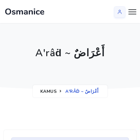
Aʹrâḋ ~ أَعْرَاضٌ
KAMUS
AʹRÂḊ ~ أَعْرَاضٌ