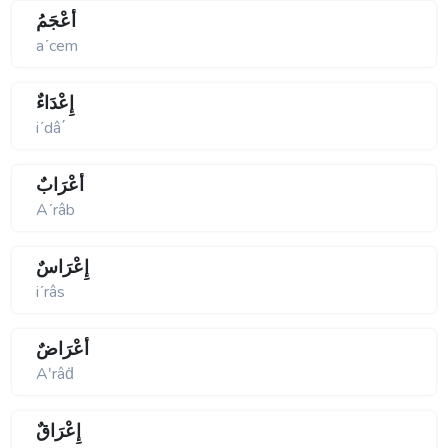
أَعْجَمُ
aʹcem
إِعْدَاءٌ
iʹdâ΄
أَعْرَابٌ
Aʹrâb
إِعْرَاسٌ
iʹrâs
أَعْرَاضٌ
Aʹrâḋ
إِعْرَاقٌ