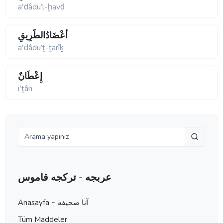
aʹḋâdu’l-ḩavḋ
أَعْضَادُالطَّرِيقِ
aʹḋâdu’ṯ-ṯarîḵ
إِعْطَانٌ
iʹṯân
عربجه - تركجه قاموس
Anasayfa ~ آنا صحيفه
Tüm Maddeler