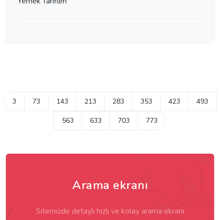
Yemek Tarifleri
3
73
143
213
283
353
423
493
563
633
703
773
Arama ekranı
Sitemizde detaylı hızlı ve kolay arama ekranı