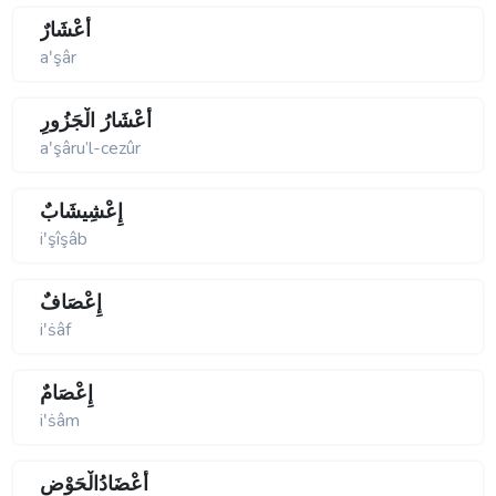
أَعْشَارٌ
aʹşâr
أَعْشَارُ الْجَزُورِ
aʹşâru’l-cezûr
إِعْشِيشَابٌ
iʹşîşâb
إِعْصَافٌ
iʹṡâf
إِعْصَامٌ
iʹṡâm
أَعْضَادُالْحَوْضِ