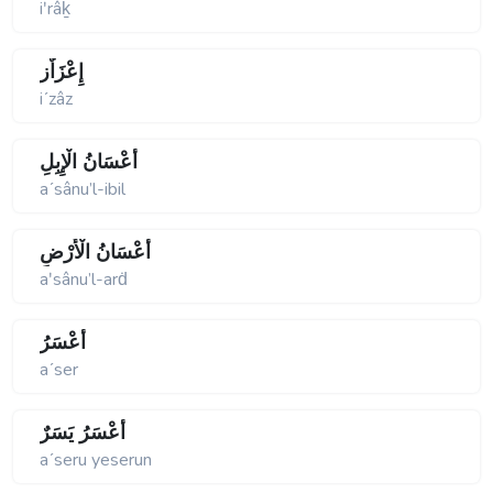
iʹrâḵ
إِعْزَاٌز
iʹzâz
أَعْسَانُ الْإِبِلِ
aʹsânu’l-ibil
أَعْسَانُ الْأَرْضِ
aʹsânu’l-arḋ
أَعْسَرُ
aʹser
أَعْسَرُ يَسَرٌ
aʹseru yeserun