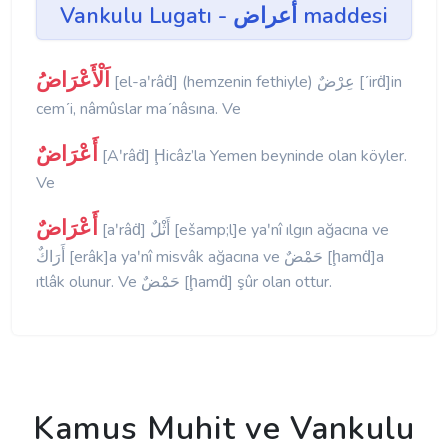
Vankulu Lugatı - أعراض maddesi
اَلْأَعْرَاضُ
[el-aʹrâḋ] (hemzenin fethiyle) عِرْضٌ [ʹirḋ]in
cemʹi, nâmûslar maʹnâsına. Ve
أَعْرَاضٌ
[Aʹrâḋ] Ḩicâz’la Yemen beyninde olan köyler.
Ve
أَعْرَاضٌ
[aʹrâḋ] أَثْلٌ [ešamp;l]e yaʹnî ılgın ağacına ve
أَرَاكٌ [erâk]a yaʹnî misvâk ağacına ve حَمْضٌ [ḩamḋ]a
ıtlâk olunur. Ve حَمْضٌ [ḩamḋ] şûr olan ottur.
Kamus Muhit ve Vankulu