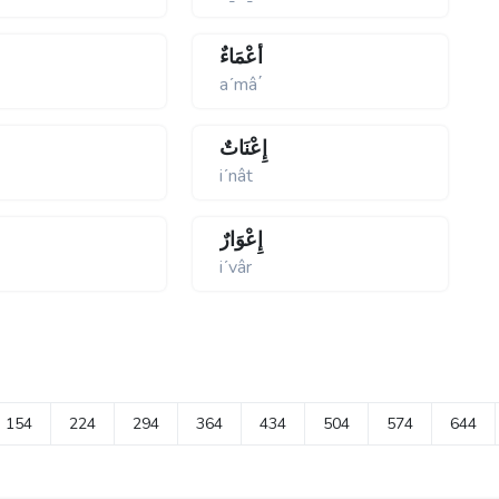
أَعْمَاءٌ
aʹmâ΄
إِعْنَاتٌ
iʹnât
إِعْوَارٌ
iʹvâr
154
224
294
364
434
504
574
644