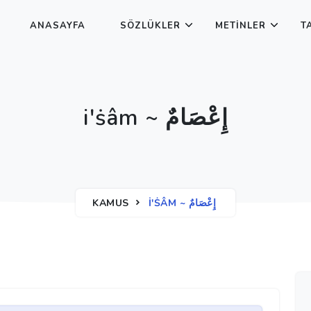
ANASAYFA
SÖZLÜKLER
METINLER
T
iʹṡâm ~ إِعْصَامٌ
KAMUS
IʹṠÂM ~ إِعْصَامٌ