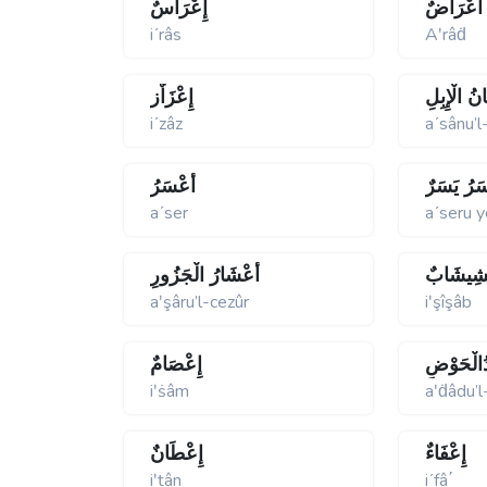
أَعْرَاضٌ
إِعْرَاسٌ
iʹrâs
Aʹrâḋ
نُ الْإِبِلِ
إِعْزَاٌز
iʹzâz
aʹsânu’l-
َرُ يَسَرٌ
أَعْسَرُ
aʹser
aʹseru 
ْشِيشَابٌ
أَعْشَارُ الْجَزُورِ
aʹşâru’l-cezûr
iʹşîşâb
ُالْحَوْضِ
إِعْصَامٌ
iʹṡâm
aʹḋâdu’
إِعْفَاءٌ
إِعْطَانٌ
iʹṯân
iʹfâ΄