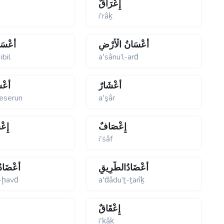
إِعْرَاقٌ
iʹrâḵ
أَعْسَانُ الْأَرْضِ
أَعْسَا
ibil
aʹsânu’l-arḋ
أَعْشَارٌ
أَعْس
yeserun
aʹşâr
إِعْصَافٌ
إِع
iʹṡâf
أَعْضَادُالطَّرِيقِ
أَعْضَاد
l-ḩavḋ
aʹḋâdu’ṯ-ṯarîḵ
إِعْقَاقٌ
iʹḵâḵ