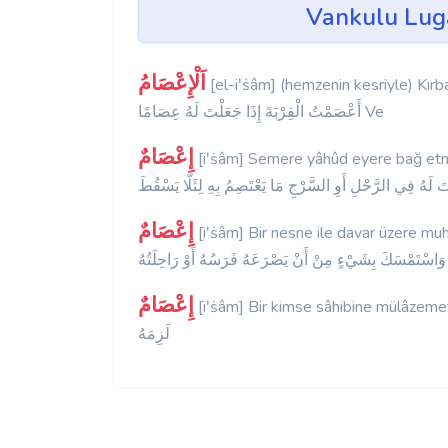
اَلْإِعْصَامُ
[el-iʹṡâm] (hemzenin kesriyle) Kır
أَعْصَمْتُ الْقِرْبَةَ إِذَا جَعَلْتَ لَهُ عِصَامًا Ve
إِعْصَامٌ
[iʹṡâm] Semere yâhûd eyere bağ etmeğe dahi d
إِعْصَامٌ
[iʹṡâm] Bir nesne ile davar üzere m
إِعْصَامٌ
[iʹṡâm] Bir kimse sâhibine mülâzemet kılmağa dahi derler;
لَزِمَهُ