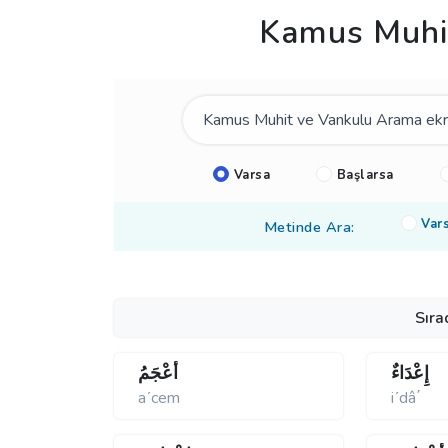
Kamus Muhit
Varsa
Başlarsa
Var
Metinde Ara:
Sıra
إِعْدَاءٌ
أَعْجَمُ
aʹcem
iʹdâ΄