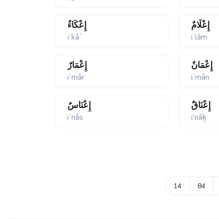
إِعْلَامٌ
إِعْكَاءٌ
iʹkâ΄
iʹlâm
إِعْمَانٌ
إِعْمَارٌ
iʹmâr
iʹmân
إِعْنَاقٌ
إِعْنَاسٌ
iʹnâs
iʹnâḵ
14
84