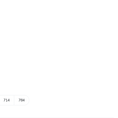
714
784