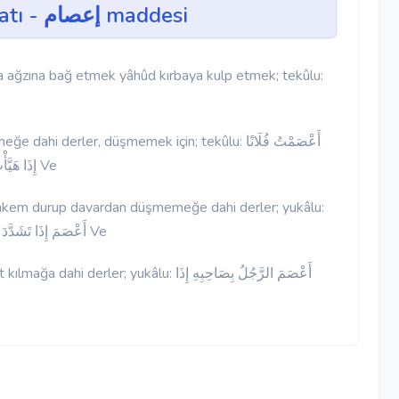
Vankulu Lugatı - إعصام maddesi
ba ağzına bağ etmek yâhûd kırbaya kulp etmek; tekûlu:
erler, düşmemek için; tekûlu: أَعْصَمْتُ فُلَانًا
إِذَا هَيَّأْتَ لَهُ فِي الرَّحْلِ أَوِ السَّرْجِ مَا يَعْتَصِمُ بِهِ لِئَلَّا يَسْقُطَ Ve
uhkem durup davardan düşmemeğe dahi derler; yukâlu:
أَعْصَمَ إِذَا تَشَدَّدَ وَاسْتَمْسَكَ بِشَيْءٍ مِنْ أَنْ يَصْرَعَهُ فَرَسُهُ أَوْ رَاحِلَتُهُ Ve
 yukâlu: أَعْصَمَ الرَّجُلُ بِصَاحِبِهِ إِذَا