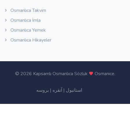
Osmanlıca Takvim
Osmanlıca İmla
Osmanlıca Yemek
Osmanlıca Hikayeler
©
2026 Kapsamlı Osmanlıca Sözlük
Osmanice
.
بروسه
|
آنقره
|
استانبول