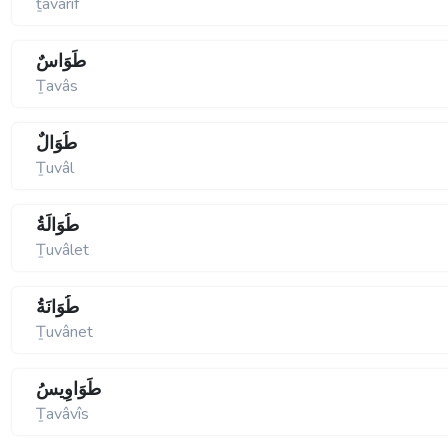
ṯavârif
طَوَاسٌ
Ṯavâs
طُوَالٌ
Ṯuvâl
طُوَالَةُ
Ṯuvâlet
طُوَانَةُ
Ṯuvânet
طَوَاوِيسُ
Ṯavâvîs