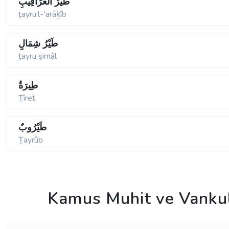
طَيْرُ الْعَرَاقِيبِ
ṯayru’l-ʹarâḵîb
طَيْرُ شِمَالٍ
ṯayru şimâl
طِيرَةُ
Ṯîret
طَيْرُوبٌ
Ṯayrûb
Kamus Muhit ve Vanku