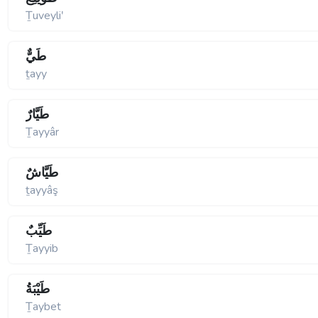
Ṯuveyliʹ
طَيٌّ
ṯayy
طَيَّارٌ
Ṯayyâr
طَيَّاشٌ
ṯayyâş
طَيِّبٌ
Ṯayyib
طَيْبَةُ
Ṯaybet