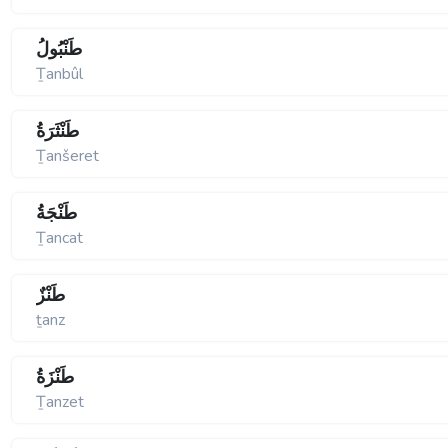
طَنْبُولُ
Ṯanbûl
طَنْثَرَةُ
Ṯanšeret
طَنْجَةُ
Ṯancat
طَنْزٌ
ṯanz
طَنْزَةُ
Ṯanzet