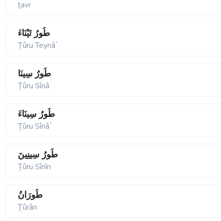
ṯavr
طُورُ تَيْنَاءَ
Ṯûru Teynâ΄
طُورُ سِينَا
Ṯûru Sînâ
طُورُ سِينَاءَ
Ṯûru Sînâ΄
طُورُ سِينِينَ
Ṯûru Sînîn
طُورَانُ
Ṯûrân