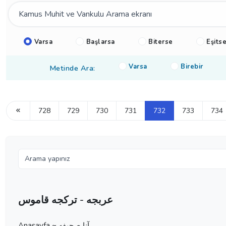
Varsa
Başlarsa
Biterse
Eşits
Varsa
Birebir
Metinde Ara:
728
729
730
731
732
733
734
عربجه - تركجه قاموس
Anasayfa ~ آنا صحيفه