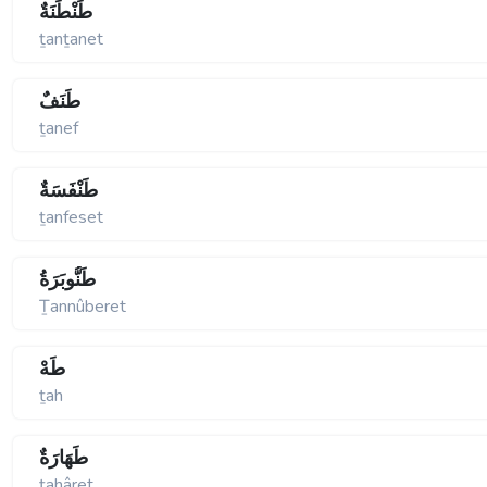
طَنْطَنَةٌ
ṯanṯanet
طَنَفٌ
ṯanef
طَنْفَسَةٌ
ṯanfeset
طَنُّوبَرَةُ
Ṯannûberet
طَهْ
ṯah
طَهَارَةٌ
ṯahâret