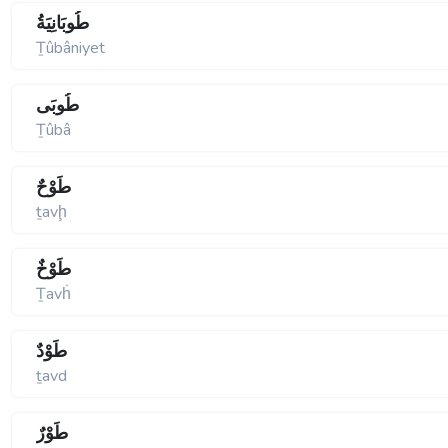
طُوبَانِيَةُ
Ṯûbâniyet
طُوبَى
Ṯûbâ
طَوْحٌ
ṯavḩ
طَوْخٌ
Ṯavḣ
طَوْدٌ
ṯavd
طَوْرٌ