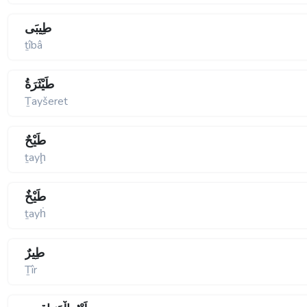
طِيبَى
ṯîbâ
طَيْثَرَةُ
Ṯayšeret
طَيْحٌ
ṯayḩ
طَيْخٌ
ṯayḣ
طِيرٌ
Ṯîr