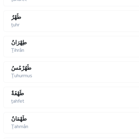
طُهْرٌ
ṯuhr
طِهْرَانُ
Ṯihrân
طُهُرْمُسُ
Ṯuhurmus
طَهْفَةٌ
ṯahfet
طَهْمَانُ
Ṯahmân