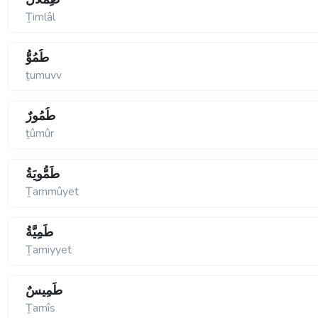
Ṯimlâl
طُمُوُّ
ṯumuvv
طُمُورٌ
ṯûmûr
طَمُّويَةُ
Ṯammûyet
طَمِيَّةُ
Ṯamiyyet
طَمِيسٌ
Ṯamîs