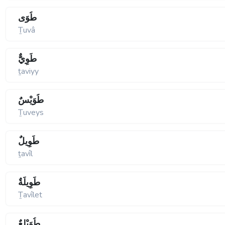
طُوَى
Ṯuvâ
طَوِيٌّ
ṯaviyy
طُوَيْسٌ
Ṯuveys
طَوِيلٌ
ṯavîl
طَوِيلَةٌ
Ṯavîlet
طُوَيْلِعٌ