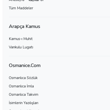
Tüm Maddeler
Arapça Kamus
Kamus-ı Muhit
Vankulu Lugatı
Osmanice.Com
Osmanlıca Sözlük
Osmanlıca İmla
Osmanlıca Takvim
İsimlerin Yazılışları