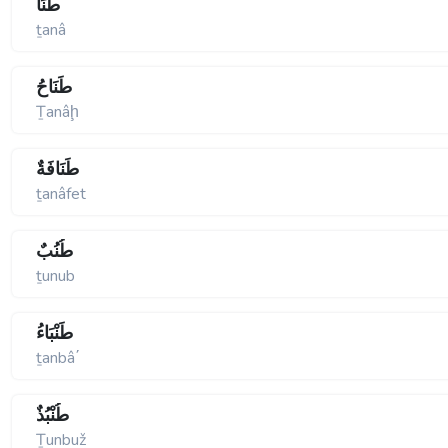
طَنَا
ṯanâ
طَنَاحُ
Ṯanâḩ
طَنَافَةٌ
ṯanâfet
طُنُبٌ
ṯunub
طَنْبَاءُ
ṯanbâ΄
طُنْبُذٌ
Ṯunbuž