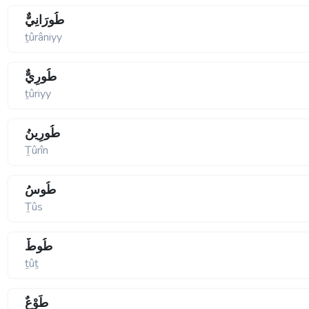
طُورَانِيٌّ
ṯûrâniyy
طُورِيٌّ
ṯûriyy
طُورِينُ
Ṯûrîn
طُوسُ
Ṯûs
طُوطٌ
ṯûṯ
طَوْعٌ