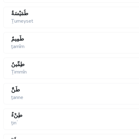
طُمَيْسَةُ
Ṯumeyset
طَمِيمٌ
ṯamîm
طِمِّينُ
Ṯimmîn
طَنَّ
ṯanne
طِنْءٌ
ṯin΄