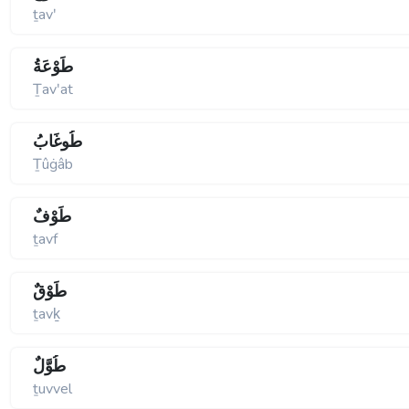
ṯavʹ
طَوْعَةُ
Ṯavʹat
طُوغَابُ
Ṯûġâb
طَوْفٌ
ṯavf
طَوْقٌ
ṯavḵ
طُوَّلٌ
ṯuvvel