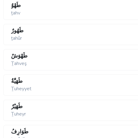
طَهْوٌ
ṯahv
طَهُورٌ
ṯahûr
طَهْوَشٌ
Ṯahveş
طُهَيَّةُ
Ṯuheyyet
طُهَيْرٌ
Ṯuheyr
طَوَارِفُ