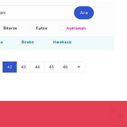
Ara
Biterse
Eşitse
Açıklamalı
sa
Birebir
Harekesiz
42
43
44
45
46