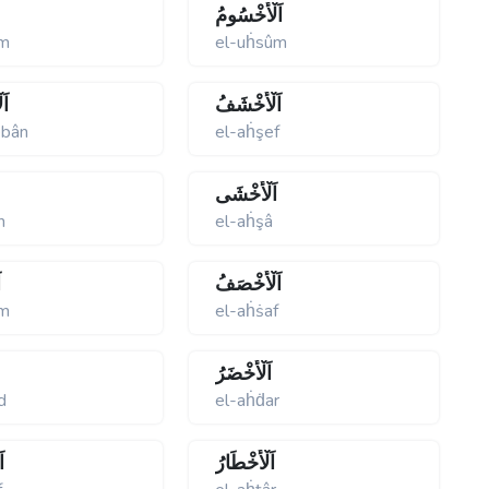
اَلْأُخْسُومُ
em
el-uḣsûm
اَلْأَخْشَفُ
اَ
ebân
el-aḣşef
اَلْأَخْشَى
n
el-aḣşâ
اَلْأَخْصَفُ
ا
âm
el-aḣṡaf
اَلْأَخْضَرُ
d
el-aḣḋar
اَلْأَخْطَارُ
ا