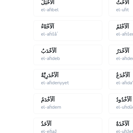
اَلْأُخْتُ
اَلْأَخْبَلُ
el-aḣbel
el-uḣt
اَلْأَخْثَمُ
اَلْأَخْثَاءُ
el-aḣšâ΄
el-aḣš
اَلْأَخْدَرُ
اَلْأَخْدَبُ
el-aḣdeb
el-aḣde
اَلْأَخْدَعُ
اَلْأَخْدَرِيَّةُ
el-aḣderiyyet
el-aḣda
اَلْأُخْدُودُ
اَلْأَخْدَمُ
el-aḣdem
el-uḣdû
اَلْأُخْذَةُ
اَلْأَخَذُ
el-eḣaž
el-uḣže