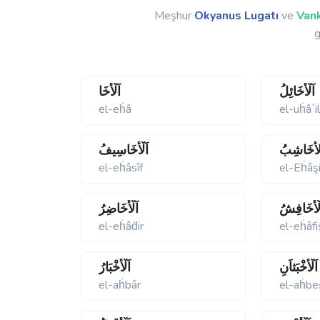
Meşhur
Okyanus Lugatı
ve
Vank
g
اَلْأُخَائِلُ
اَلْأَخَا
el-eḣâ
el-uḣâ΄i
لأَخَاشِبُ
اَلْأَخَاسِيفُ
el-eḣâsîf
el-Eḣâş
لْأَخَافِشُ
اَلْأَخَاضِرُ
el-eḣâḋir
el-eḣâfi
اَلْأَخْبَثاَنِ
اَلْأَخْبَارُ
el-aḣbâr
el-aḣbe