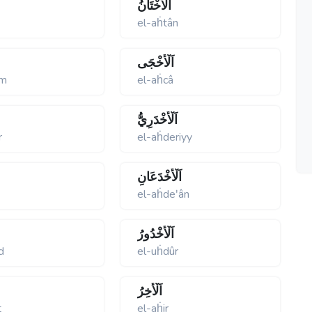
اَلْأَخْتَانُ
el-aḣtân
اَلْأَخْجَى
em
el-aḣcâ
اَلْأَخْدَرِيُّ
r
el-aḣderiyy
اَلْأَخْدَعَانِ
ʹ
el-aḣdeʹân
اَلْأُخْدُورُ
d
el-uḣdûr
اَلْأَخِرُ
t
el-aḣir