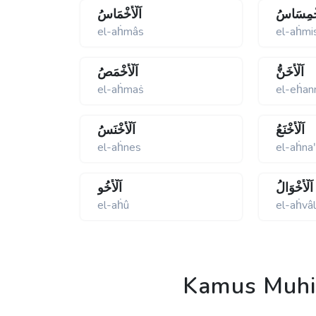
َخْمِسَاسُ
اَلْأَخْمَاسُ
el-aḣmâs
el-aḣmi
اَلْأَخَنُّ
اَلْأَخْمَصُ
el-aḣmaṡ
el-eḣan
اَلْأَخْنَعُ
اَلْأَخْنَسُ
el-aḣnes
el-aḣna
اَلْأَخْوَالُ
اَلْأَخُو
el-aḣû
el-aḣvâ
Kamus Muhit