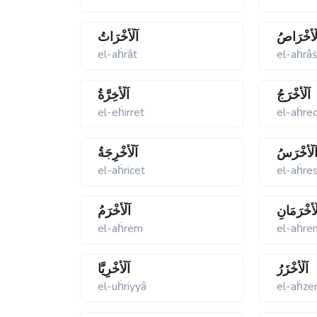
لْأَخْرَاصُ
اَلْأَخْرَاتُ
el-aḣrât
el-aḣrâ
اَلْأَخْرَجُ
اَلْأَخِرَّةُ
el-eḣirret
el-aḣre
َلْأَخْرَسُ
اَلْأَخْرِجَةُ
el-aḣricet
el-aḣre
لْأَخْرَمَانِ
اَلْأَخْرَمُ
el-aḣrem
el-aḣre
اَلْأَخْزَرُ
اَلْأُخْرِيَّا
el-uḣriyyâ
el-aḣze