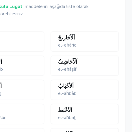
ulu Lugatı
maddelerini aşağıda liste olarak
örebilirsiniz
اَلْأَخَارِيجُ
l
el-eḣârîc
اَلْأَخَاشِفُ
اَ
ib
el-eḣâşif
اَلْأَخْبَابُ
اَ
ş
el-aḣbâb
اَلْأَخْبَطُ
šân
el-aḣbaṯ