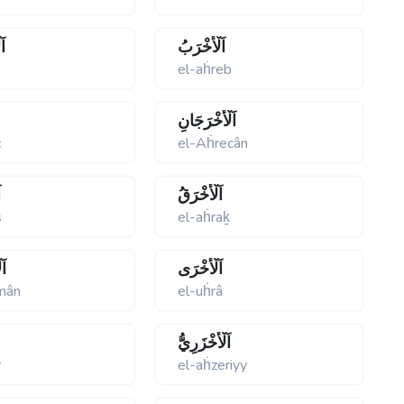
اَلْأَخْرَبُ
اَ
ṡ
el-aḣreb
اَلْأَخْرَجَانِ
c
el-Aḣrecân
اَلْأَخْرَقُ
ا
s
el-aḣraḵ
اَلْأُخْرَى
اَ
mân
el-uḣrâ
اَلْأَخْزَرِيُّ
r
el-aḣzeriyy