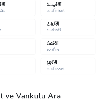
اَلْأَخْمِسَةُ
اَلْأ
sâs
el-aḣmiset
اَلْأَخْنَاثُ
n
el-aḣnâš
اَلْأَخْنَفُ
ʹ
el-aḣnef
اَلْأُخُوَّةُ
l
el-uḣuvvet
 ve Vankulu Ara