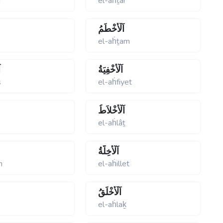
f
el-aḣṯâr
اَلْأَخْطَمُ
el-aḣṯam
اَلْأَخْفِيَةُ
ا
ş
el-aḣfiyet
اَلْأَخْلاَطُ
el-aḣlâṯ
اَلْأَخِلَّةُ
m
el-aḣillet
اَلْأَخْلَقُ
el-aḣlaḵ