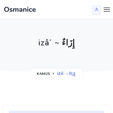
izâ΄ ~ إِزَاءٌ
KAMUS
IZÂ΄ ~ إِزَاءٌ