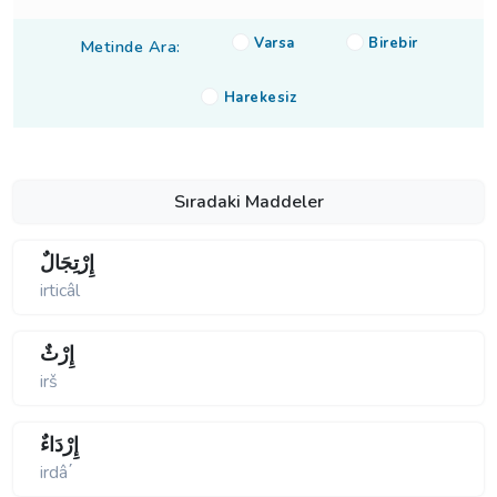
Varsa
Birebir
Metinde Ara:
Harekesiz
Sıradaki Maddeler
إِرْتِجَالٌ
irticâl
إِرْثٌ
irš
إِرْدَاءٌ
irdâ΄