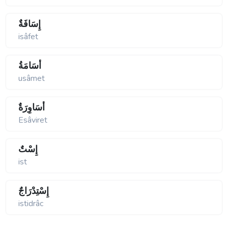
إِسَافَةٌ
isâfet
أُسَامَةُ
usâmet
أَسَاوِرَةٌ
Esâviret
إِسْتٌ
ist
إِسْتِدْرَاجٌ
istidrâc