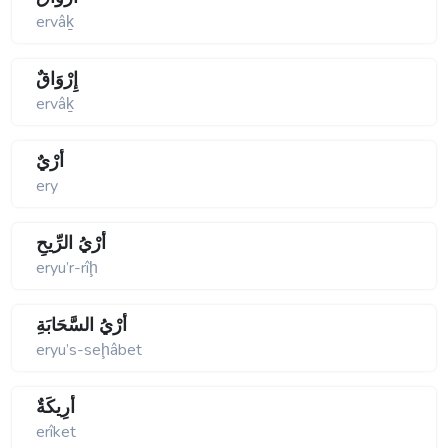
ervâḵ
إِرْوَاقٌ
ervâḵ
أَرْيٌ
ery
أَرْيُ الرِّيحِ
eryu’r-rîḩ
أَرْيُ السَّحَابَةِ
eryu’s-seḩâbet
أَرِيكَةٌ
erîket