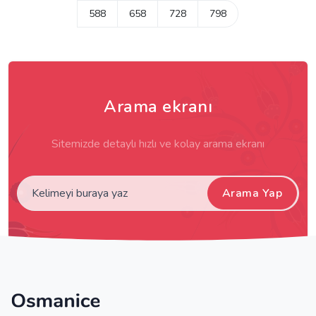
588
658
728
798
Arama ekranı
Sitemizde detaylı hızlı ve kolay arama ekranı
Arama Yap