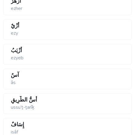
أَزْهَرُ
ezher
أَزْيٌ
ezy
أَزْيَبُ
ezyeb
آسٌ
âs
أُسُّ الطَّرِيقِ
ussu’ṯ-ṯarîḵ
إِسَافٌ
isâf