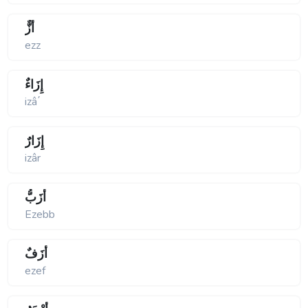
أَزٌّ
ezz
إِزَاءٌ
izâ΄
إِزَارٌ
izâr
أَزَبُّ
Ezebb
أَزَفٌ
ezef