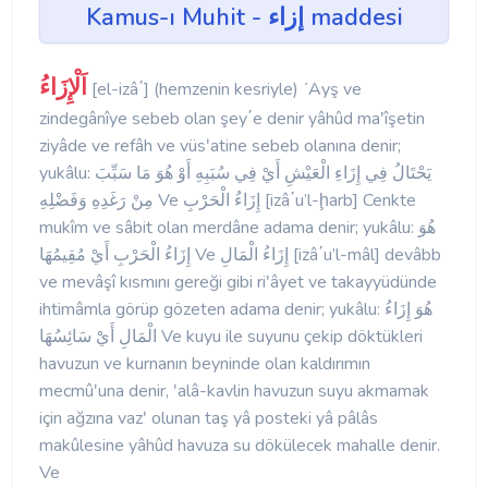
Kamus-ı Muhit - إزاء maddesi
اَلْإِزَاءُ
[el-izâ΄] (hemzenin kesriyle) ʹAyş ve
zindegânîye sebeb olan şey΄e denir yâhûd maʹîşetin
ziyâde ve refâh ve vüsʹatine sebeb olanına denir;
yukâlu: يَحْتَالُ فِي إِزَاءِ الْعَيْشِ أَيْ فِي سُبَبِهِ أَوْ هُوَ مَا سَبِّبَ
مِنْ رَغَدِهِ وَفَضْلِهِ Ve إِزَاءُ الْحَرْبِ [izâ΄u’l-ḩarb] Cenkte
mukîm ve sâbit olan merdâne adama denir; yukâlu: هُوَ
إِزَاءُ الْحَرْبِ أَيْ مُقِيمُهَا Ve إِزَاءُ الْمَالِ [izâ΄u’l-mâl] devâbb
ve mevâşî kısmını gereği gibi riʹâyet ve takayyüdünde
ihtimâmla görüp gözeten adama denir; yukâlu: هُوَ إِزَاءُ
الْمَالِ أَيْ سَائِسُهَا Ve kuyu ile suyunu çekip döktükleri
havuzun ve kurnanın beyninde olan kaldırımın
mecmûʹuna denir, ʹalâ-kavlin havuzun suyu akmamak
için ağzına vazʹ olunan taş yâ posteki yâ pâlâs
makûlesine yâhûd havuza su dökülecek mahalle denir.
Ve