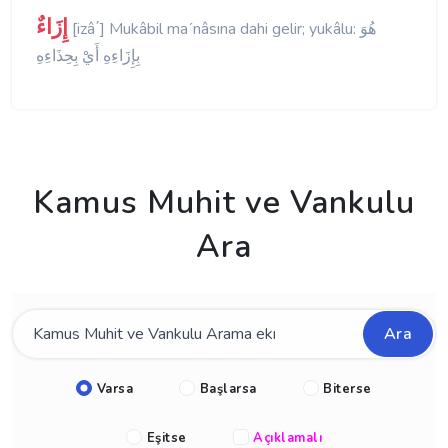
إِزَاءٌ
[izâ΄] Mukâbil maʹnâsına dahi gelir; yukâlu: هُوَ
بِإِزَاءِهِ أَيْ بِحِذَاءِهِ
Kamus Muhit ve Vankulu
Ara
Ara
Varsa
Başlarsa
Biterse
Eşitse
Açıklamalı