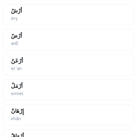
أَرْشٌ
erş
أَرْضٌ
arḋ
أَرْعَنُ
erʹan
أَرْمَلُ
ermel
إِرْهَانٌ
irhân
أَرْوَاقٌ