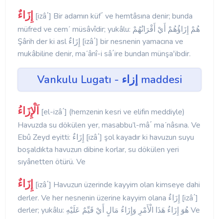
إِزَاءٌ
[izâ΄] Bir adamın küf΄ ve hemtâsına denir; bunda
müfred ve cemʹ müsâvîdir; yukâlu: هُمْ إِزَاؤُهُمْ أَيْ أَقْرَانُهُمْ
Şârih der ki asl إِزَاءٌ [izâ΄] bir nesnenin yamacına ve
mukâbiline denir, maʹânî-i sâ΄ire bundan münşaʹibdir.
Vankulu Lugatı - إزاء maddesi
اَلْإِزَاءُ
[el-izâ΄] (hemzenin kesri ve elifin meddiyle)
Havuzda su dökülen yer, masabbu’l-mâ΄ maʹnâsına. Ve
Ebû Zeyd eyitti: إِزَاءٌ [izâ΄] şol kayadır ki havuzun suyu
boşaldıkta havuzun dibine korlar, su dökülen yeri
sıyânetten ötürü. Ve
إِزَاءٌ
[izâ΄] Havuzun üzerinde kayyim olan kimseye dahi
derler. Ve her nesnenin üzerine kayyim olana إِزَاءٌ [izâ΄]
derler; yukâlu: هُوَ إِزَاءُ هَذَا الْأَمْرِ وَإِزَاءُ مَالٍ أَيْ قَيِّمٌ عَلَيْهِ Ve